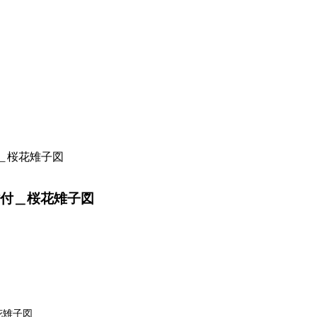
付＿桜花雉子図
貼付＿桜花雉子図
花雉子図