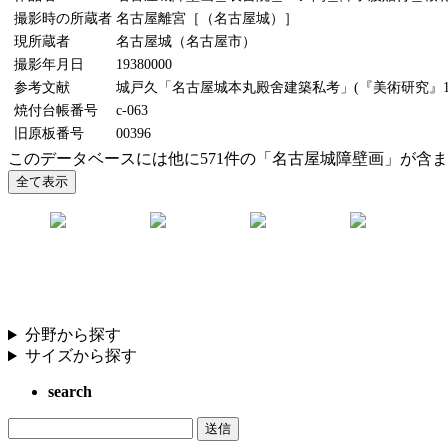
撮影時の所蔵者
名古屋離宮［（名古屋城）］
現所蔵者
名古屋城（名古屋市）
撮影年月日
19380000
参考文献
城戸久「名古屋城本丸殿舍建築私考」(『美術研究』11
焼付台帳番号
c-063
旧原板番号
00396
このデータベースには他に571件の「名古屋城障壁画」が含
分野から探す
サイズから探す
search