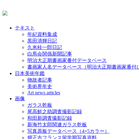
テキスト
年紀資料集成
黒田清輝日記
久米桂一郎日記
白馬会関係新聞記事
明治大正期書画家番付データベース
書画家人名データベース（明治大正期書画家番付
日本美術年鑑
物故者記事
美術界年史
Art news articles
画像
ガラス乾板
尾高鮮之助調査撮影記録
和田新調査撮影記録
新海竹太郎関連ガラス乾板
写真原板データベース（4×5カラー）
畑正吉フランス留学期写真資料