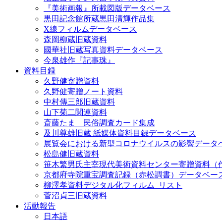
『美術画報』所載図版データベース
黒田記念館所蔵黒田清輝作品集
X線フィルムデータベース
森岡柳蔵旧蔵資料
國華社旧蔵写真資料データベース
今泉雄作『記事珠』
資料目録
久野健寄贈資料
久野健寄贈ノート資料
中村傳三郎旧蔵資料
山下菊二関連資料
斎藤たま 民俗調査カード集成
及川尊雄旧蔵 紙媒体資料目録データベース
展覧会における新型コロナウイルスの影響データ
松島健旧蔵資料
笹木繁男氏主宰現代美術資料センター寄贈資料（
京都府寺院重宝調査記録（赤松調書）データベー
柳澤孝資料デジタル化フィルム_リスト
菅沼貞三旧蔵資料
活動報告
日本語