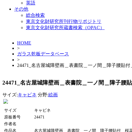
英語
その他
総合検索
東京文化財研究所刊行物リポジトリ
東京文化財研究所蔵書検索（OPAC）
HOME
>
ガラス乾板データベース
>
24471_名古屋城障壁画＿表書院＿一ノ間＿障子腰貼
24471_名古屋城障壁画＿表書院＿一ノ間＿障子腰
サイズ:
キャビネ
分野:
絵画
サイズ
キャビネ
原板番号
24471
作者名
作品名
名古屋城障壁画＿表書院＿一ノ間＿障子腰貼付＿桜