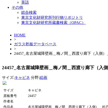
英語
その他
総合検索
東京文化財研究所刊行物リポジトリ
東京文化財研究所蔵書検索（OPAC）
HOME
>
ガラス乾板データベース
>
24457_名古屋城障壁画＿梅ノ間＿西渡り廊下（入側
24457_名古屋城障壁画＿梅ノ間＿西渡り廊下（入
サイズ:
キャビネ
分野:
絵画
サイズ
キャビネ
原板番号
24457
作者名
作品名
名古屋城障壁画＿梅ノ間＿西渡り廊下（入側）＿杉