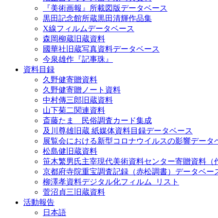
『美術画報』所載図版データベース
黒田記念館所蔵黒田清輝作品集
X線フィルムデータベース
森岡柳蔵旧蔵資料
國華社旧蔵写真資料データベース
今泉雄作『記事珠』
資料目録
久野健寄贈資料
久野健寄贈ノート資料
中村傳三郎旧蔵資料
山下菊二関連資料
斎藤たま 民俗調査カード集成
及川尊雄旧蔵 紙媒体資料目録データベース
展覧会における新型コロナウイルスの影響データ
松島健旧蔵資料
笹木繁男氏主宰現代美術資料センター寄贈資料（
京都府寺院重宝調査記録（赤松調書）データベー
柳澤孝資料デジタル化フィルム_リスト
菅沼貞三旧蔵資料
活動報告
日本語