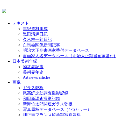
テキスト
年紀資料集成
黒田清輝日記
久米桂一郎日記
白馬会関係新聞記事
明治大正期書画家番付データベース
書画家人名データベース（明治大正期書画家番付
日本美術年鑑
物故者記事
美術界年史
Art news articles
画像
ガラス乾板
尾高鮮之助調査撮影記録
和田新調査撮影記録
新海竹太郎関連ガラス乾板
写真原板データベース（4×5カラー）
畑正吉フランス留学期写真資料