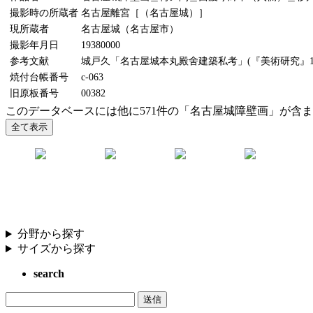
撮影時の所蔵者
名古屋離宮［（名古屋城）］
現所蔵者
名古屋城（名古屋市）
撮影年月日
19380000
参考文献
城戸久「名古屋城本丸殿舍建築私考」(『美術研究』11
焼付台帳番号
c-063
旧原板番号
00382
このデータベースには他に571件の「名古屋城障壁画」が含
分野から探す
サイズから探す
search