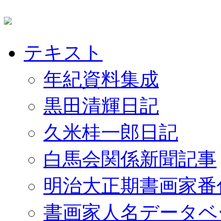
テキスト
年紀資料集成
黒田清輝日記
久米桂一郎日記
白馬会関係新聞記事
明治大正期書画家番
書画家人名データベ