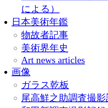
による）
日本美術年鑑
物故者記事
美術界年史
Art news articles
画像
ガラス乾板
尾高鮮之助調査撮影