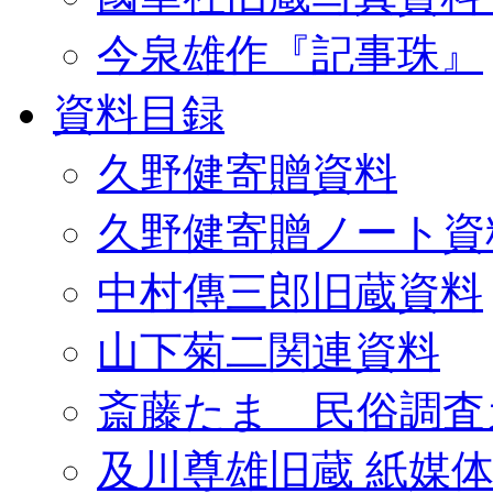
今泉雄作『記事珠』
資料目録
久野健寄贈資料
久野健寄贈ノート資
中村傳三郎旧蔵資料
山下菊二関連資料
斎藤たま 民俗調査
及川尊雄旧蔵 紙媒