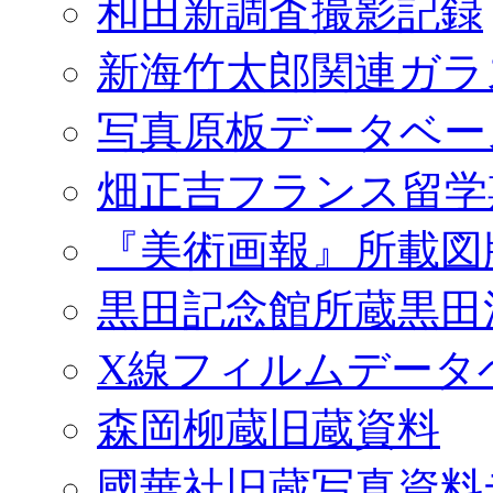
和田新調査撮影記録
新海竹太郎関連ガラ
写真原板データベー
畑正吉フランス留学
『美術画報』所載図
黒田記念館所蔵黒田
X線フィルムデータ
森岡柳蔵旧蔵資料
國華社旧蔵写真資料