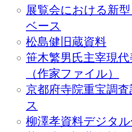
展覧会における新型
ベース
松島健旧蔵資料
笹木繁男氏主宰現代
（作家ファイル）
京都府寺院重宝調査
ス
柳澤孝資料デジタル