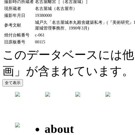
撮影時の所蔵者
名古屋離宮［（名古屋城）］
現所蔵者
名古屋城（名古屋市）
撮影年月日
19380000
城戸久「名古屋城本丸殿舍建築私考」(『美術研究』11
参考文献
屋城管理事務所、1990年3月)
焼付台帳番号
c-061
旧原板番号
00115
このデータベースには他
画」が含まれています。
about