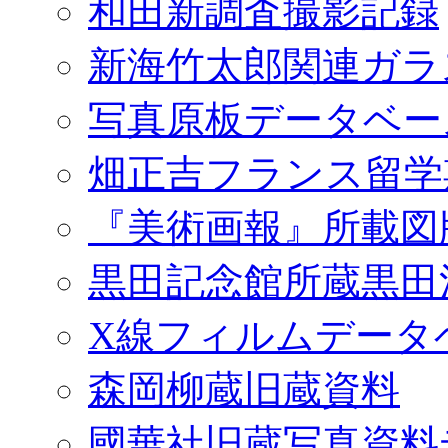
和田新調査撮影記録
新海竹太郎関連ガラ
写真原板データベー
畑正吉フランス留学
『美術画報』所載図
黒田記念館所蔵黒田
X線フィルムデータ
森岡柳蔵旧蔵資料
國華社旧蔵写真資料