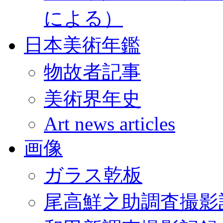
による）
日本美術年鑑
物故者記事
美術界年史
Art news articles
画像
ガラス乾板
尾高鮮之助調査撮影