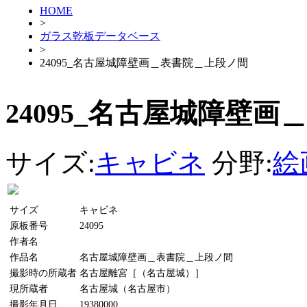
HOME
>
ガラス乾板データベース
>
24095_名古屋城障壁画＿表書院＿上段ノ間
24095_名古屋城障壁
サイズ:
キャビネ
分野:
絵
サイズ
キャビネ
原板番号
24095
作者名
作品名
名古屋城障壁画＿表書院＿上段ノ間
撮影時の所蔵者
名古屋離宮［（名古屋城）］
現所蔵者
名古屋城（名古屋市）
撮影年月日
19380000