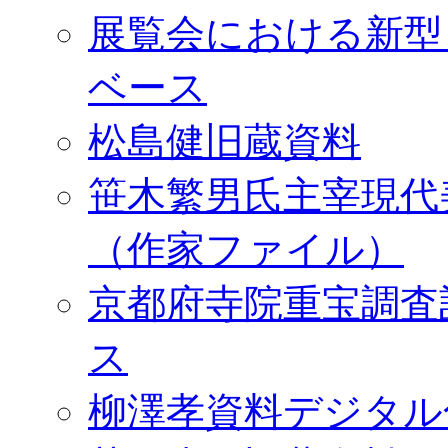
展覧会における新型
ベース
松島健旧蔵資料
笹木繁男氏主宰現代
（作家ファイル）
京都府寺院重宝調査
ス
柳澤孝資料デジタル