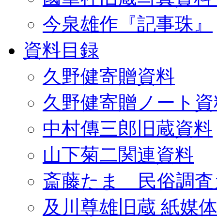
今泉雄作『記事珠』
資料目録
久野健寄贈資料
久野健寄贈ノート資
中村傳三郎旧蔵資料
山下菊二関連資料
斎藤たま 民俗調査
及川尊雄旧蔵 紙媒