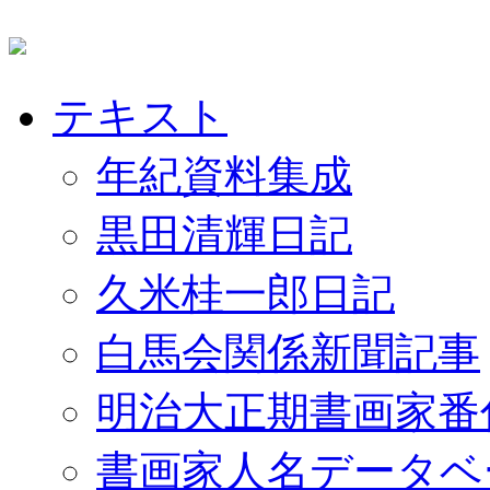
テキスト
年紀資料集成
黒田清輝日記
久米桂一郎日記
白馬会関係新聞記事
明治大正期書画家番
書画家人名データベ