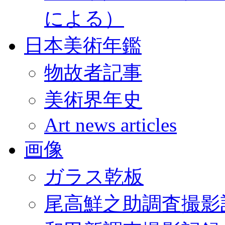
による）
日本美術年鑑
物故者記事
美術界年史
Art news articles
画像
ガラス乾板
尾高鮮之助調査撮影