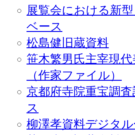
展覧会における新型
ベース
松島健旧蔵資料
笹木繁男氏主宰現代
（作家ファイル）
京都府寺院重宝調査
ス
柳澤孝資料デジタル