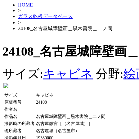
HOME
>
ガラス乾板データベース
>
24108_名古屋城障壁画＿黒木書院＿二ノ間
24108_名古屋城障壁
サイズ:
キャビネ
分野:
絵
サイズ
キャビネ
原板番号
24108
作者名
作品名
名古屋城障壁画＿黒木書院＿二ノ間
撮影時の所蔵者
名古屋離宮［（名古屋城）］
現所蔵者
名古屋城（名古屋市）
撮影年月日
19380000