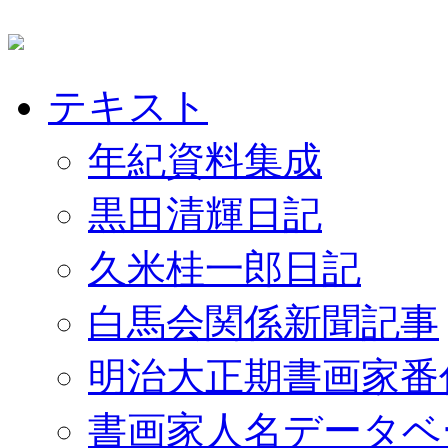
テキスト
年紀資料集成
黒田清輝日記
久米桂一郎日記
白馬会関係新聞記事
明治大正期書画家番
書画家人名データベ