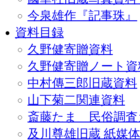
今泉雄作『記事珠』
資料目録
久野健寄贈資料
久野健寄贈ノート資
中村傳三郎旧蔵資料
山下菊二関連資料
斎藤たま 民俗調査
及川尊雄旧蔵 紙媒