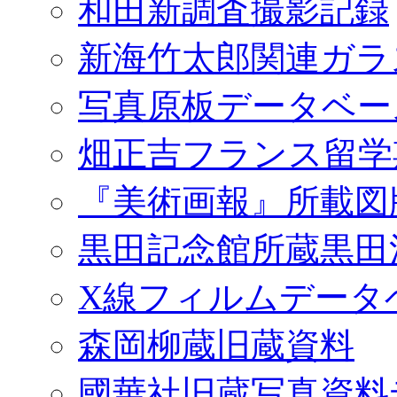
和田新調査撮影記録
新海竹太郎関連ガラ
写真原板データベー
畑正吉フランス留学
『美術画報』所載図
黒田記念館所蔵黒田
X線フィルムデータ
森岡柳蔵旧蔵資料
國華社旧蔵写真資料