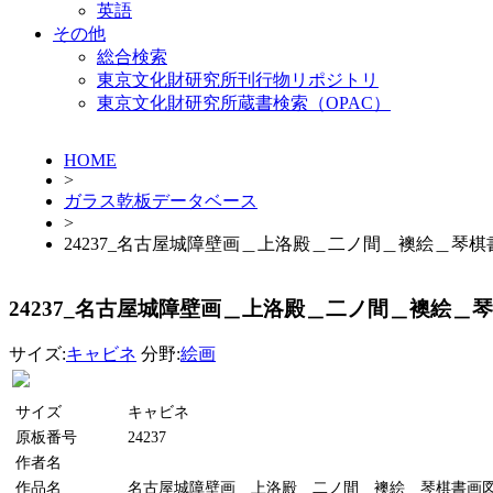
英語
その他
総合検索
東京文化財研究所刊行物リポジトリ
東京文化財研究所蔵書検索（OPAC）
HOME
>
ガラス乾板データベース
>
24237_名古屋城障壁画＿上洛殿＿二ノ間＿襖絵＿琴棋
24237_名古屋城障壁画＿上洛殿＿二ノ間＿襖絵＿
サイズ:
キャビネ
分野:
絵画
サイズ
キャビネ
原板番号
24237
作者名
作品名
名古屋城障壁画＿上洛殿＿二ノ間＿襖絵＿琴棋書画