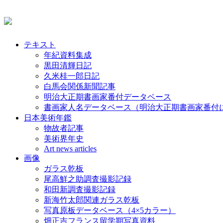
テキスト
年紀資料集成
黒田清輝日記
久米桂一郎日記
白馬会関係新聞記事
明治大正期書画家番付データベース
書画家人名データベース（明治大正期書画家番付
日本美術年鑑
物故者記事
美術界年史
Art news articles
画像
ガラス乾板
尾高鮮之助調査撮影記録
和田新調査撮影記録
新海竹太郎関連ガラス乾板
写真原板データベース（4×5カラー）
畑正吉フランス留学期写真資料