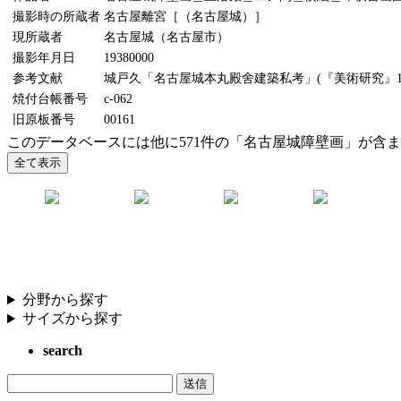
撮影時の所蔵者
名古屋離宮［（名古屋城）］
現所蔵者
名古屋城（名古屋市）
撮影年月日
19380000
参考文献
城戸久「名古屋城本丸殿舍建築私考」(『美術研究』11
焼付台帳番号
c-062
旧原板番号
00161
このデータベースには他に571件の「名古屋城障壁画」が含
分野から探す
サイズから探す
search