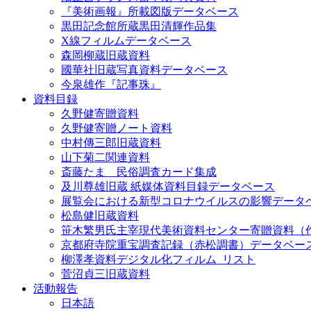
『美術画報』所載図版データベース
黒田記念館所蔵黒田清輝作品集
X線フィルムデータベース
森岡柳蔵旧蔵資料
國華社旧蔵写真資料データベース
今泉雄作『記事珠』
資料目録
久野健寄贈資料
久野健寄贈ノート資料
中村傳三郎旧蔵資料
山下菊二関連資料
斎藤たま 民俗調査カード集成
及川尊雄旧蔵 紙媒体資料目録データベース
展覧会における新型コロナウイルスの影響データ
松島健旧蔵資料
笹木繁男氏主宰現代美術資料センター寄贈資料（
京都府寺院重宝調査記録（赤松調書）データベー
柳澤孝資料デジタル化フィルム_リスト
菅沼貞三旧蔵資料
活動報告
日本語