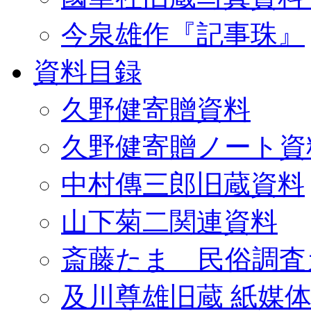
今泉雄作『記事珠』
資料目録
久野健寄贈資料
久野健寄贈ノート資
中村傳三郎旧蔵資料
山下菊二関連資料
斎藤たま 民俗調査
及川尊雄旧蔵 紙媒