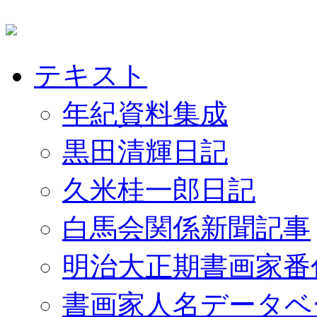
テキスト
年紀資料集成
黒田清輝日記
久米桂一郎日記
白馬会関係新聞記事
明治大正期書画家番
書画家人名データベ