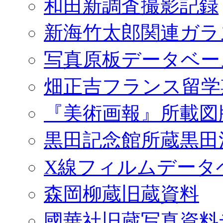
和田新調査撮影記録
新海竹太郎関連ガラ
写真原板データベー
畑正吉フランス留学
『美術画報』所載図
黒田記念館所蔵黒田
X線フィルムデータ
森岡柳蔵旧蔵資料
國華社旧蔵写真資料