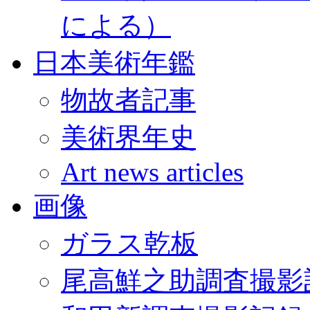
による）
日本美術年鑑
物故者記事
美術界年史
Art news articles
画像
ガラス乾板
尾高鮮之助調査撮影