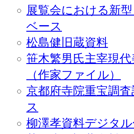
展覧会における新型
ベース
松島健旧蔵資料
笹木繁男氏主宰現代
（作家ファイル）
京都府寺院重宝調査
ス
柳澤孝資料デジタル