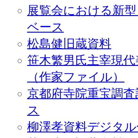
展覧会における新型
ベース
松島健旧蔵資料
笹木繁男氏主宰現代
（作家ファイル）
京都府寺院重宝調査
ス
柳澤孝資料デジタル