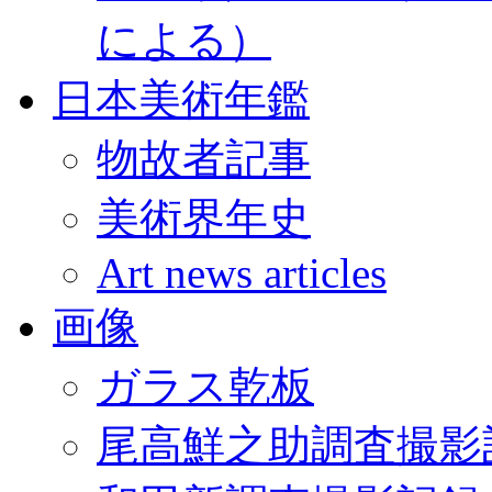
による）
日本美術年鑑
物故者記事
美術界年史
Art news articles
画像
ガラス乾板
尾高鮮之助調査撮影