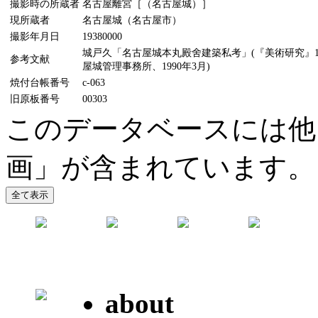
撮影時の所蔵者
名古屋離宮［（名古屋城）］
現所蔵者
名古屋城（名古屋市）
撮影年月日
19380000
城戸久「名古屋城本丸殿舍建築私考」(『美術研究』11
参考文献
屋城管理事務所、1990年3月)
焼付台帳番号
c-063
旧原板番号
00303
このデータベースには他
画」が含まれています。
about