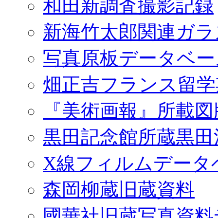
和田新調査撮影記録
新海竹太郎関連ガラ
写真原板データベー
畑正吉フランス留学
『美術画報』所載図
黒田記念館所蔵黒田
X線フィルムデータ
森岡柳蔵旧蔵資料
國華社旧蔵写真資料