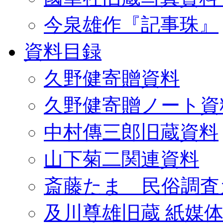
今泉雄作『記事珠』
資料目録
久野健寄贈資料
久野健寄贈ノート資
中村傳三郎旧蔵資料
山下菊二関連資料
斎藤たま 民俗調査
及川尊雄旧蔵 紙媒