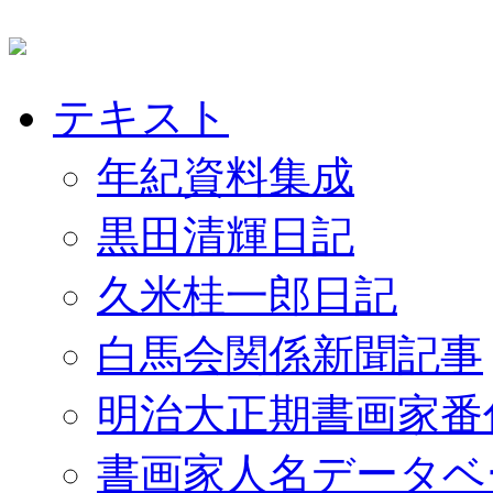
テキスト
年紀資料集成
黒田清輝日記
久米桂一郎日記
白馬会関係新聞記事
明治大正期書画家番
書画家人名データベ