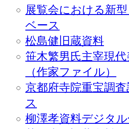
展覧会における新型
ベース
松島健旧蔵資料
笹木繁男氏主宰現代
（作家ファイル）
京都府寺院重宝調査
ス
柳澤孝資料デジタル