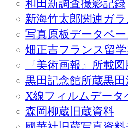
和田新調査撮影記録
新海竹太郎関連ガラ
写真原板データベー
畑正吉フランス留学
『美術画報』所載図
黒田記念館所蔵黒田
X線フィルムデータ
森岡柳蔵旧蔵資料
國華社旧蔵写真資料