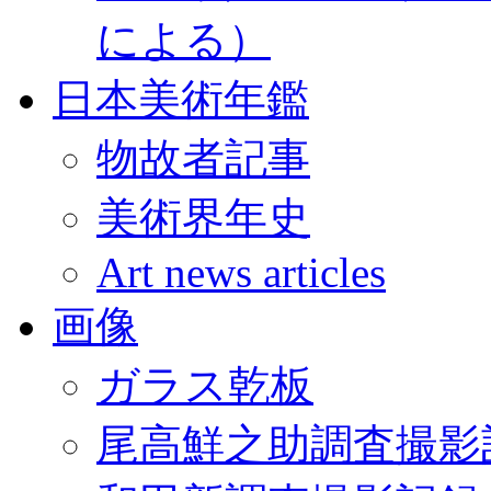
による）
日本美術年鑑
物故者記事
美術界年史
Art news articles
画像
ガラス乾板
尾高鮮之助調査撮影