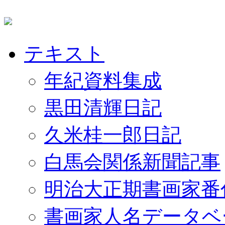
テキスト
年紀資料集成
黒田清輝日記
久米桂一郎日記
白馬会関係新聞記事
明治大正期書画家番
書画家人名データベ