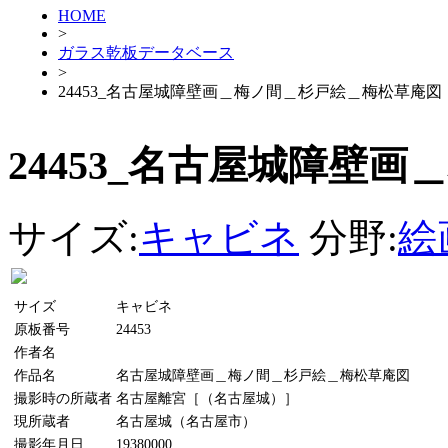
HOME
>
ガラス乾板データベース
>
24453_名古屋城障壁画＿梅ノ間＿杉戸絵＿梅松草庵図
24453_名古屋城障壁
サイズ:
キャビネ
分野:
絵
サイズ
キャビネ
原板番号
24453
作者名
作品名
名古屋城障壁画＿梅ノ間＿杉戸絵＿梅松草庵図
撮影時の所蔵者
名古屋離宮［（名古屋城）］
現所蔵者
名古屋城（名古屋市）
撮影年月日
19380000