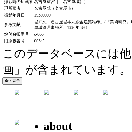
撮影時の所蔵者
名古屋離宮［（名古屋城）］
現所蔵者
名古屋城（名古屋市）
撮影年月日
19380000
城戸久「名古屋城本丸殿舍建築私考」(『美術研究』11
参考文献
屋城管理事務所、1990年3月)
焼付台帳番号
c-063
旧原板番号
00345
このデータベースには他
画」が含まれています。
about