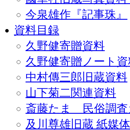
今泉雄作『記事珠』
資料目録
久野健寄贈資料
久野健寄贈ノート資
中村傳三郎旧蔵資料
山下菊二関連資料
斎藤たま 民俗調査
及川尊雄旧蔵 紙媒