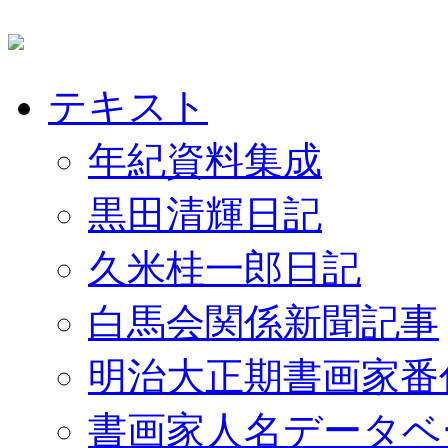
テキスト
年紀資料集成
黒田清輝日記
久米桂一郎日記
白馬会関係新聞記事
明治大正期書画家番
書画家人名データベ