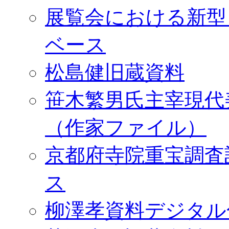
展覧会における新型
ベース
松島健旧蔵資料
笹木繁男氏主宰現代
（作家ファイル）
京都府寺院重宝調査
ス
柳澤孝資料デジタル