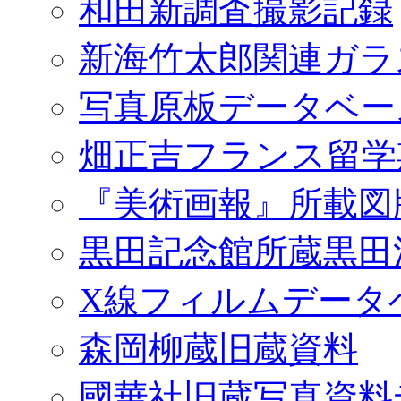
和田新調査撮影記録
新海竹太郎関連ガラ
写真原板データベー
畑正吉フランス留学
『美術画報』所載図
黒田記念館所蔵黒田
X線フィルムデータ
森岡柳蔵旧蔵資料
國華社旧蔵写真資料