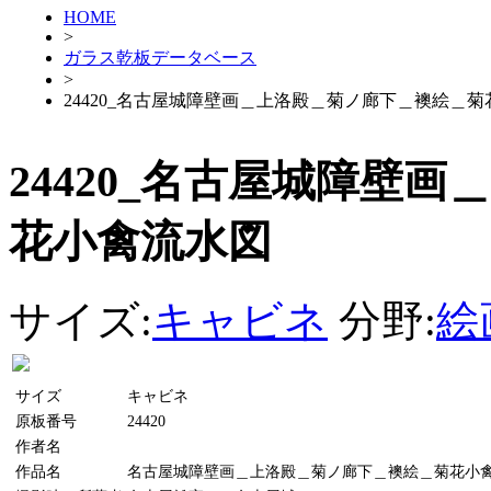
HOME
>
ガラス乾板データベース
>
24420_名古屋城障壁画＿上洛殿＿菊ノ廊下＿襖絵＿
24420_名古屋城障壁
花小禽流水図
サイズ:
キャビネ
分野:
絵
サイズ
キャビネ
原板番号
24420
作者名
作品名
名古屋城障壁画＿上洛殿＿菊ノ廊下＿襖絵＿菊花小