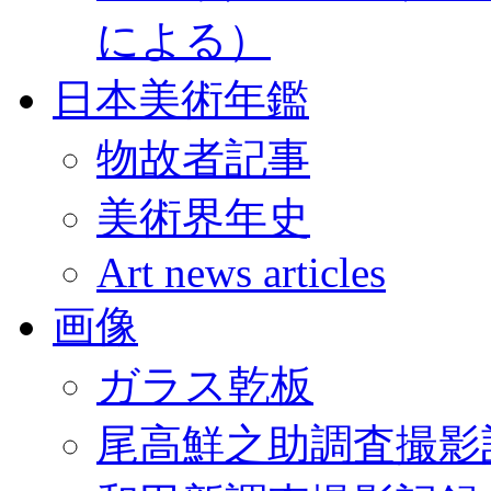
による）
日本美術年鑑
物故者記事
美術界年史
Art news articles
画像
ガラス乾板
尾高鮮之助調査撮影