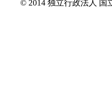
© 2014 独立行政法人