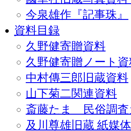
今泉雄作『記事珠』
資料目録
久野健寄贈資料
久野健寄贈ノート資
中村傳三郎旧蔵資料
山下菊二関連資料
斎藤たま 民俗調査
及川尊雄旧蔵 紙媒