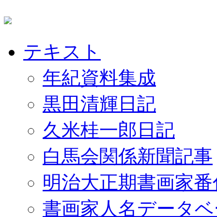
テキスト
年紀資料集成
黒田清輝日記
久米桂一郎日記
白馬会関係新聞記事
明治大正期書画家番
書画家人名データベ