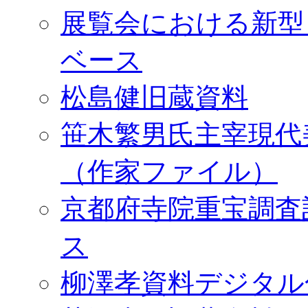
展覧会における新型
ベース
松島健旧蔵資料
笹木繁男氏主宰現代
（作家ファイル）
京都府寺院重宝調査
ス
柳澤孝資料デジタル