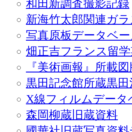
和田新調査撮影記録
新海竹太郎関連ガラ
写真原板データベー
畑正吉フランス留学
『美術画報』所載図
黒田記念館所蔵黒田
X線フィルムデータ
森岡柳蔵旧蔵資料
國華社旧蔵写真資料