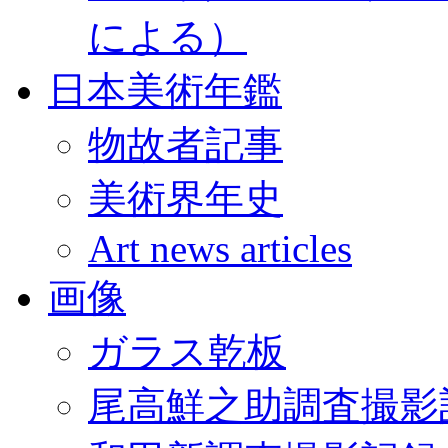
による）
日本美術年鑑
物故者記事
美術界年史
Art news articles
画像
ガラス乾板
尾高鮮之助調査撮影