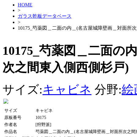
HOME
>
ガラス乾板データベース
>
10175_芍薬図＿二面の内＿(名古屋城障壁画＿対面所
10175_芍薬図＿二面
次之間東入側西側杉戸)
サイズ:
キャビネ
分野:
絵
サイズ
キャビネ
原板番号
10175
作者名
[狩野派]
作品名
芍薬図＿二面の内＿(名古屋城障壁画＿対面所次之間