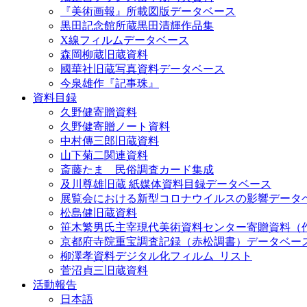
『美術画報』所載図版データベース
黒田記念館所蔵黒田清輝作品集
X線フィルムデータベース
森岡柳蔵旧蔵資料
國華社旧蔵写真資料データベース
今泉雄作『記事珠』
資料目録
久野健寄贈資料
久野健寄贈ノート資料
中村傳三郎旧蔵資料
山下菊二関連資料
斎藤たま 民俗調査カード集成
及川尊雄旧蔵 紙媒体資料目録データベース
展覧会における新型コロナウイルスの影響データ
松島健旧蔵資料
笹木繁男氏主宰現代美術資料センター寄贈資料（
京都府寺院重宝調査記録（赤松調書）データベー
柳澤孝資料デジタル化フィルム_リスト
菅沼貞三旧蔵資料
活動報告
日本語