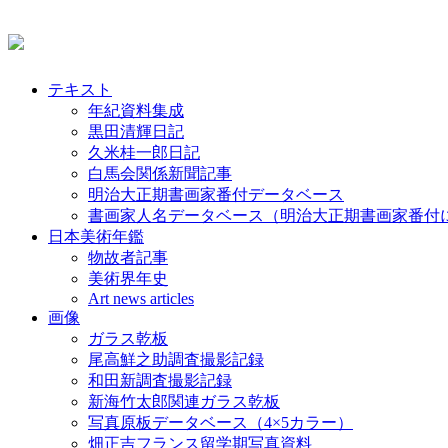
テキスト
年紀資料集成
黒田清輝日記
久米桂一郎日記
白馬会関係新聞記事
明治大正期書画家番付データベース
書画家人名データベース（明治大正期書画家番付
日本美術年鑑
物故者記事
美術界年史
Art news articles
画像
ガラス乾板
尾高鮮之助調査撮影記録
和田新調査撮影記録
新海竹太郎関連ガラス乾板
写真原板データベース（4×5カラー）
畑正吉フランス留学期写真資料