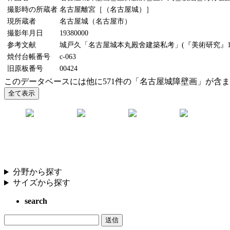
撮影時の所蔵者
名古屋離宮［（名古屋城）］
現所蔵者
名古屋城（名古屋市）
撮影年月日
19380000
参考文献
城戸久「名古屋城本丸殿舍建築私考」(『美術研究』11
焼付台帳番号
c-063
旧原板番号
00424
このデータベースには他に571件の「名古屋城障壁画」が含
分野から探す
サイズから探す
search