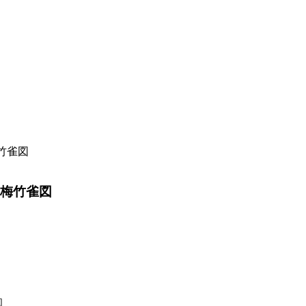
竹雀図
＿梅竹雀図
図