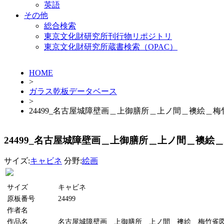
英語
その他
総合検索
東京文化財研究所刊行物リポジトリ
東京文化財研究所蔵書検索（OPAC）
HOME
>
ガラス乾板データベース
>
24499_名古屋城障壁画＿上御膳所＿上ノ間＿襖絵＿梅
24499_名古屋城障壁画＿上御膳所＿上ノ間＿襖絵
サイズ:
キャビネ
分野:
絵画
サイズ
キャビネ
原板番号
24499
作者名
作品名
名古屋城障壁画＿上御膳所＿上ノ間＿襖絵＿梅竹雀