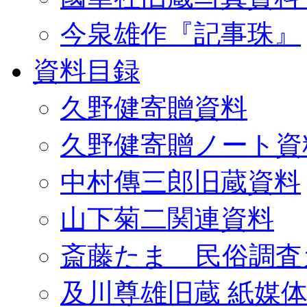
今泉雄作『記事珠』
資料目録
久野健寄贈資料
久野健寄贈ノート資
中村傳三郎旧蔵資料
山下菊二関連資料
斎藤たま 民俗調査
及川尊雄旧蔵 紙媒