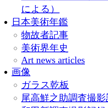
による）
日本美術年鑑
物故者記事
美術界年史
Art news articles
画像
ガラス乾板
尾高鮮之助調査撮影