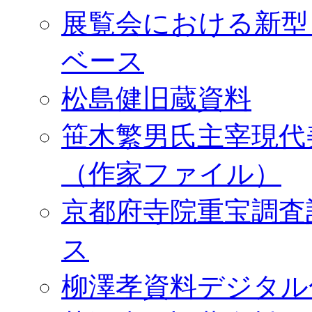
展覧会における新型
ベース
松島健旧蔵資料
笹木繁男氏主宰現代
（作家ファイル）
京都府寺院重宝調査
ス
柳澤孝資料デジタル