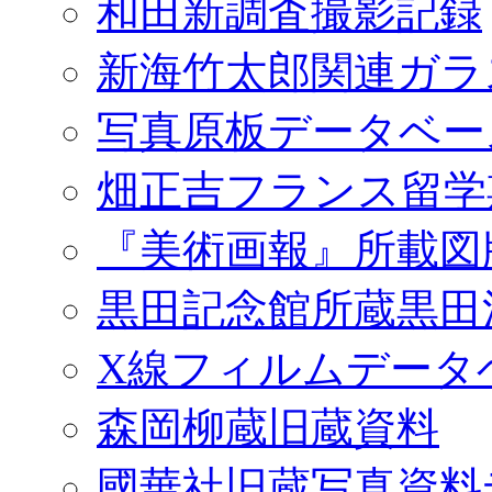
和田新調査撮影記録
新海竹太郎関連ガラ
写真原板データベー
畑正吉フランス留学
『美術画報』所載図
黒田記念館所蔵黒田
X線フィルムデータ
森岡柳蔵旧蔵資料
國華社旧蔵写真資料