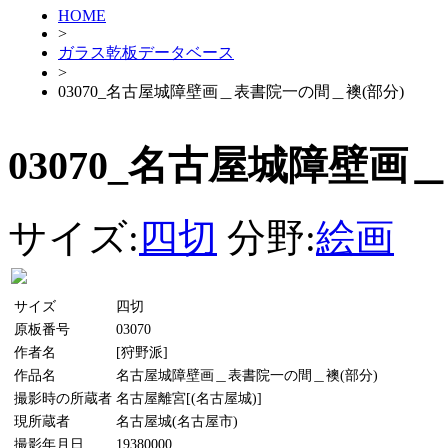
HOME
>
ガラス乾板データベース
>
03070_名古屋城障壁画＿表書院一の間＿襖(部分)
03070_名古屋城障壁画
サイズ:
四切
分野:
絵画
サイズ
四切
原板番号
03070
作者名
[狩野派]
作品名
名古屋城障壁画＿表書院一の間＿襖(部分)
撮影時の所蔵者
名古屋離宮[(名古屋城)]
現所蔵者
名古屋城(名古屋市)
撮影年月日
19380000