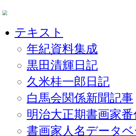
テキスト
年紀資料集成
黒田清輝日記
久米桂一郎日記
白馬会関係新聞記事
明治大正期書画家番
書画家人名データベ