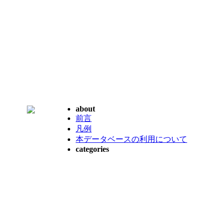
about
前言
凡例
本データベースの利用について
categories