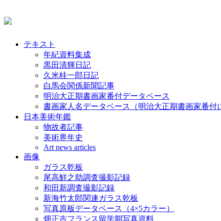
テキスト
年紀資料集成
黒田清輝日記
久米桂一郎日記
白馬会関係新聞記事
明治大正期書画家番付データベース
書画家人名データベース（明治大正期書画家番付
日本美術年鑑
物故者記事
美術界年史
Art news articles
画像
ガラス乾板
尾高鮮之助調査撮影記録
和田新調査撮影記録
新海竹太郎関連ガラス乾板
写真原板データベース（4×5カラー）
畑正吉フランス留学期写真資料