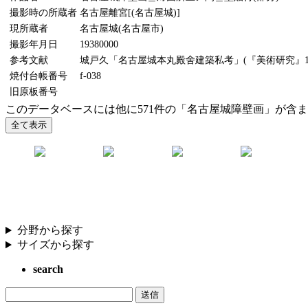
撮影時の所蔵者
名古屋離宮[(名古屋城)]
現所蔵者
名古屋城(名古屋市)
撮影年月日
19380000
参考文献
城戸久「名古屋城本丸殿舍建築私考」(『美術研究』116
焼付台帳番号
f-038
旧原板番号
このデータベースには他に571件の「名古屋城障壁画」が含
分野から探す
サイズから探す
search