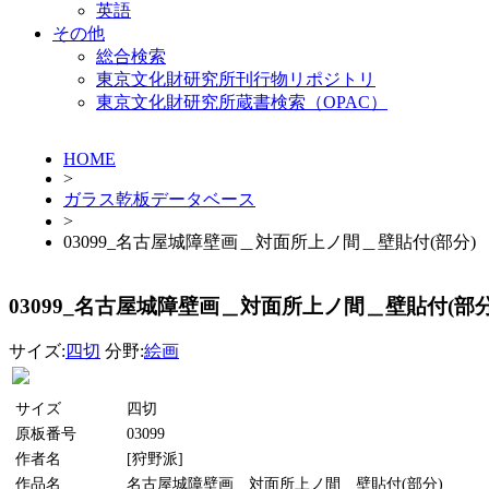
英語
その他
総合検索
東京文化財研究所刊行物リポジトリ
東京文化財研究所蔵書検索（OPAC）
HOME
>
ガラス乾板データベース
>
03099_名古屋城障壁画＿対面所上ノ間＿壁貼付(部分)
03099_名古屋城障壁画＿対面所上ノ間＿壁貼付(部分
サイズ:
四切
分野:
絵画
サイズ
四切
原板番号
03099
作者名
[狩野派]
作品名
名古屋城障壁画＿対面所上ノ間＿壁貼付(部分)