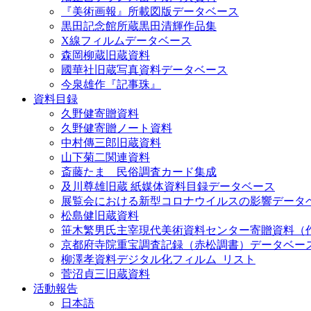
『美術画報』所載図版データベース
黒田記念館所蔵黒田清輝作品集
X線フィルムデータベース
森岡柳蔵旧蔵資料
國華社旧蔵写真資料データベース
今泉雄作『記事珠』
資料目録
久野健寄贈資料
久野健寄贈ノート資料
中村傳三郎旧蔵資料
山下菊二関連資料
斎藤たま 民俗調査カード集成
及川尊雄旧蔵 紙媒体資料目録データベース
展覧会における新型コロナウイルスの影響データ
松島健旧蔵資料
笹木繁男氏主宰現代美術資料センター寄贈資料（
京都府寺院重宝調査記録（赤松調書）データベー
柳澤孝資料デジタル化フィルム_リスト
菅沼貞三旧蔵資料
活動報告
日本語