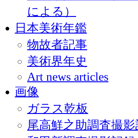
による）
日本美術年鑑
物故者記事
美術界年史
Art news articles
画像
ガラス乾板
尾高鮮之助調査撮影