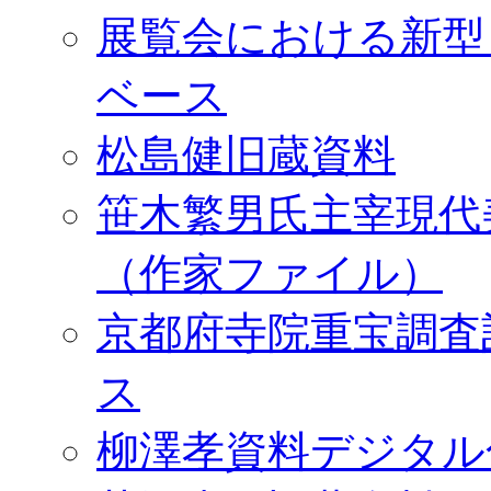
展覧会における新型
ベース
松島健旧蔵資料
笹木繁男氏主宰現代
（作家ファイル）
京都府寺院重宝調査
ス
柳澤孝資料デジタル