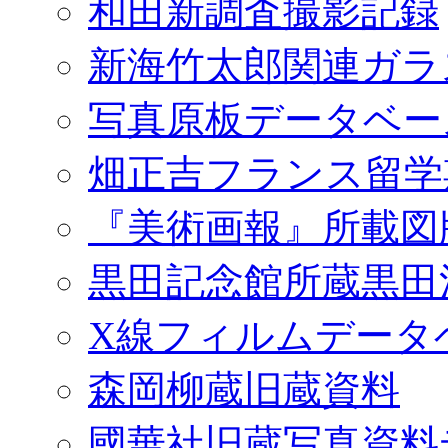
和田新調査撮影記録
新海竹太郎関連ガラ
写真原板データベー
畑正吉フランス留学
『美術画報』所載図
黒田記念館所蔵黒田
X線フィルムデータ
森岡柳蔵旧蔵資料
國華社旧蔵写真資料