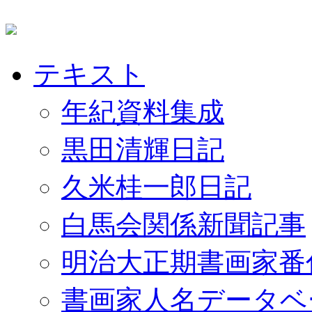
テキスト
年紀資料集成
黒田清輝日記
久米桂一郎日記
白馬会関係新聞記事
明治大正期書画家番
書画家人名データベ