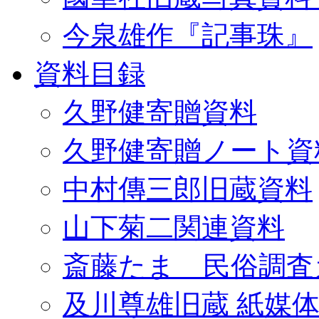
今泉雄作『記事珠』
資料目録
久野健寄贈資料
久野健寄贈ノート資
中村傳三郎旧蔵資料
山下菊二関連資料
斎藤たま 民俗調査
及川尊雄旧蔵 紙媒