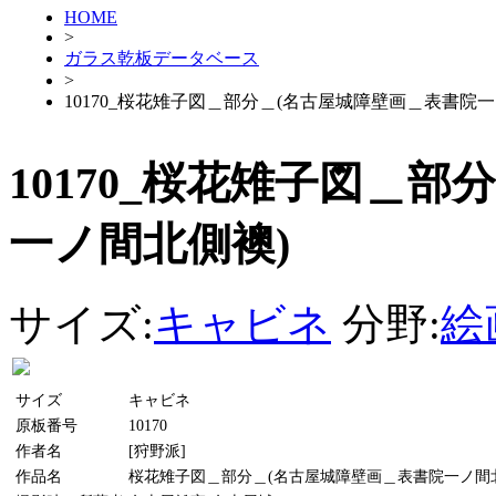
HOME
>
ガラス乾板データベース
>
10170_桜花雉子図＿部分＿(名古屋城障壁画＿表書院
10170_桜花雉子図＿
一ノ間北側襖)
サイズ:
キャビネ
分野:
絵
サイズ
キャビネ
原板番号
10170
作者名
[狩野派]
作品名
桜花雉子図＿部分＿(名古屋城障壁画＿表書院一ノ間