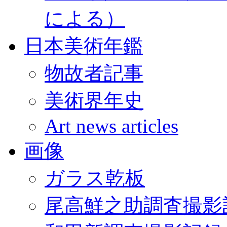
による）
日本美術年鑑
物故者記事
美術界年史
Art news articles
画像
ガラス乾板
尾高鮮之助調査撮影