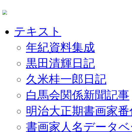
テキスト
年紀資料集成
黒田清輝日記
久米桂一郎日記
白馬会関係新聞記事
明治大正期書画家番
書画家人名データベ