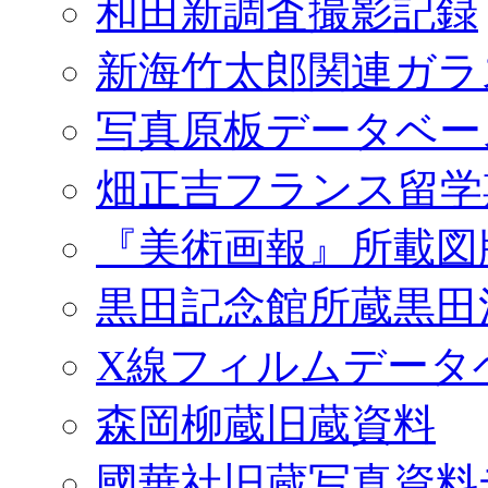
和田新調査撮影記録
新海竹太郎関連ガラ
写真原板データベー
畑正吉フランス留学
『美術画報』所載図
黒田記念館所蔵黒田
X線フィルムデータ
森岡柳蔵旧蔵資料
國華社旧蔵写真資料