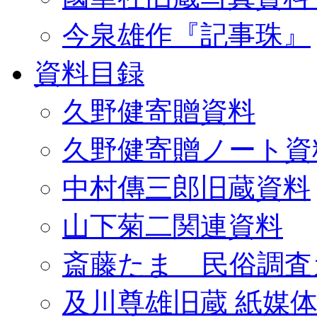
今泉雄作『記事珠』
資料目録
久野健寄贈資料
久野健寄贈ノート資
中村傳三郎旧蔵資料
山下菊二関連資料
斎藤たま 民俗調査
及川尊雄旧蔵 紙媒