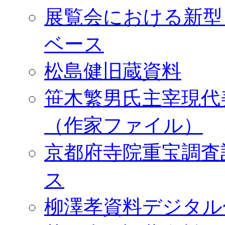
展覧会における新型
ベース
松島健旧蔵資料
笹木繁男氏主宰現代
（作家ファイル）
京都府寺院重宝調査
ス
柳澤孝資料デジタル