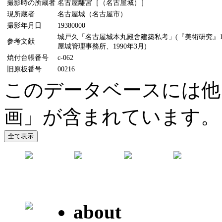
撮影時の所蔵者
名古屋離宮［（名古屋城）］
現所蔵者
名古屋城（名古屋市）
撮影年月日
19380000
城戸久「名古屋城本丸殿舍建築私考」(『美術研究』11
参考文献
屋城管理事務所、1990年3月)
焼付台帳番号
c-062
旧原板番号
00216
このデータベースには他
画」が含まれています。
about