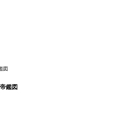
鑑図
＿帝鑑図