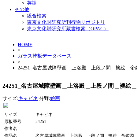
英語
その他
総合検索
東京文化財研究所刊行物リポジトリ
東京文化財研究所蔵書検索（OPAC）
HOME
>
ガラス乾板データベース
>
24251_名古屋城障壁画＿上洛殿＿上段ノ間＿襖絵＿帝
24251_名古屋城障壁画＿上洛殿＿上段ノ間＿襖絵
サイズ:
キャビネ
分野:
絵画
サイズ
キャビネ
原板番号
24251
作者名
作品名
名古屋城障壁画＿上洛殿＿上段ノ間＿襖絵＿帝鑑図