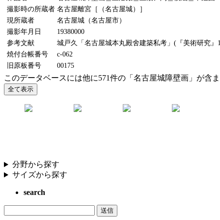
撮影時の所蔵者
名古屋離宮［（名古屋城）］
現所蔵者
名古屋城（名古屋市）
撮影年月日
19380000
参考文献
城戸久「名古屋城本丸殿舍建築私考」(『美術研究』11
焼付台帳番号
c-062
旧原板番号
00175
このデータベースには他に571件の「名古屋城障壁画」が含
分野から探す
サイズから探す
search