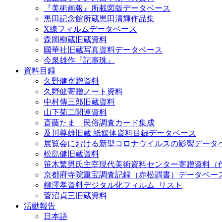
『美術画報』所載図版データベース
黒田記念館所蔵黒田清輝作品集
X線フィルムデータベース
森岡柳蔵旧蔵資料
國華社旧蔵写真資料データベース
今泉雄作『記事珠』
資料目録
久野健寄贈資料
久野健寄贈ノート資料
中村傳三郎旧蔵資料
山下菊二関連資料
斎藤たま 民俗調査カード集成
及川尊雄旧蔵 紙媒体資料目録データベース
展覧会における新型コロナウイルスの影響データ
松島健旧蔵資料
笹木繁男氏主宰現代美術資料センター寄贈資料（
京都府寺院重宝調査記録（赤松調書）データベー
柳澤孝資料デジタル化フィルム_リスト
菅沼貞三旧蔵資料
活動報告
日本語