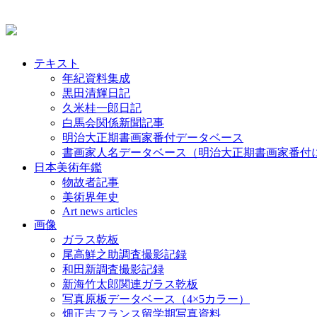
テキスト
年紀資料集成
黒田清輝日記
久米桂一郎日記
白馬会関係新聞記事
明治大正期書画家番付データベース
書画家人名データベース（明治大正期書画家番付
日本美術年鑑
物故者記事
美術界年史
Art news articles
画像
ガラス乾板
尾高鮮之助調査撮影記録
和田新調査撮影記録
新海竹太郎関連ガラス乾板
写真原板データベース（4×5カラー）
畑正吉フランス留学期写真資料