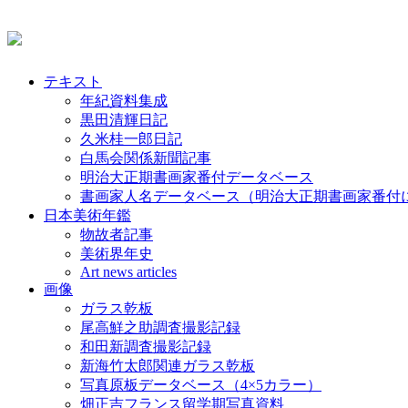
テキスト
年紀資料集成
黒田清輝日記
久米桂一郎日記
白馬会関係新聞記事
明治大正期書画家番付データベース
書画家人名データベース（明治大正期書画家番付
日本美術年鑑
物故者記事
美術界年史
Art news articles
画像
ガラス乾板
尾高鮮之助調査撮影記録
和田新調査撮影記録
新海竹太郎関連ガラス乾板
写真原板データベース（4×5カラー）
畑正吉フランス留学期写真資料