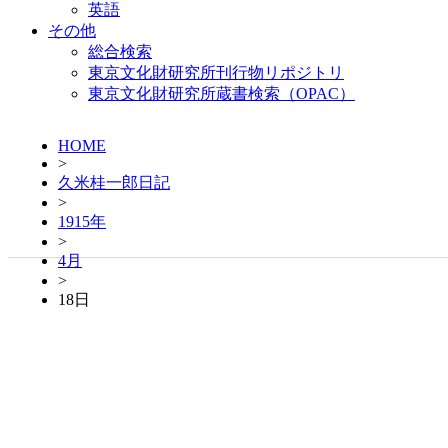
英語
その他
総合検索
東京文化財研究所刊行物リポジトリ
東京文化財研究所蔵書検索（OPAC）
HOME
>
久米桂一郎日記
>
1915年
>
4月
>
18日