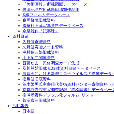
『美術画報』所載図版データベース
黒田記念館所蔵黒田清輝作品集
X線フィルムデータベース
森岡柳蔵旧蔵資料
國華社旧蔵写真資料データベース
今泉雄作『記事珠』
資料目録
久野健寄贈資料
久野健寄贈ノート資料
中村傳三郎旧蔵資料
山下菊二関連資料
斎藤たま 民俗調査カード集成
及川尊雄旧蔵 紙媒体資料目録データベース
展覧会における新型コロナウイルスの影響データ
松島健旧蔵資料
笹木繁男氏主宰現代美術資料センター寄贈資料（
京都府寺院重宝調査記録（赤松調書）データベー
柳澤孝資料デジタル化フィルム_リスト
菅沼貞三旧蔵資料
活動報告
日本語