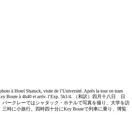
oto à Hotel Shatuck, visite de l’Université. Après la tour en tram
le train de Key Boute à 4h40 et arriv. l’Exp. 5h1/4. （和訳）四月十八日 日
。バークレーではシャタック・ホテルで写真を撮り、大学を訪
に小旅行。四時四十分にKey Bouteで列車に乗り、博覧