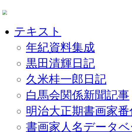
テキスト
年紀資料集成
黒田清輝日記
久米桂一郎日記
白馬会関係新聞記事
明治大正期書画家番
書画家人名データベ