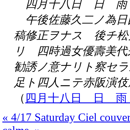
四月十八日 日 雨
午後佐藤久二ノ為日
稿修正ヲナス 後チ松
リ 四時過女優壽美代
勧誘ノ意ナリト察セラ
足ト四人ニテ赤阪演伎
（
四月十八日 日 雨
« 4/17 Saturday Ciel couver