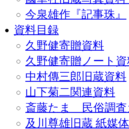
今泉雄作『記事珠』
資料目録
久野健寄贈資料
久野健寄贈ノート資
中村傳三郎旧蔵資料
山下菊二関連資料
斎藤たま 民俗調査
及川尊雄旧蔵 紙媒