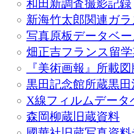
和田新調査撮影記録
新海竹太郎関連ガラ
写真原板データベー
畑正吉フランス留学
『美術画報』所載図
黒田記念館所蔵黒田
X線フィルムデータ
森岡柳蔵旧蔵資料
國華社旧蔵写真資料