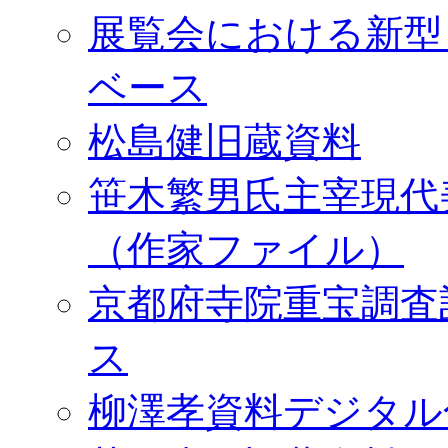
展覧会における新型
ベース
松島健旧蔵資料
笹木繁男氏主宰現代
（作家ファイル）
京都府寺院重宝調査
ス
柳澤孝資料デジタル