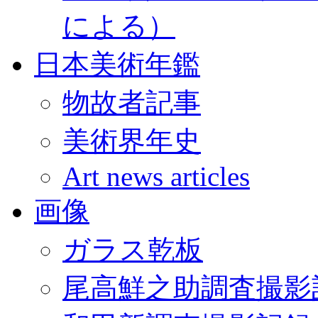
による）
日本美術年鑑
物故者記事
美術界年史
Art news articles
画像
ガラス乾板
尾高鮮之助調査撮影