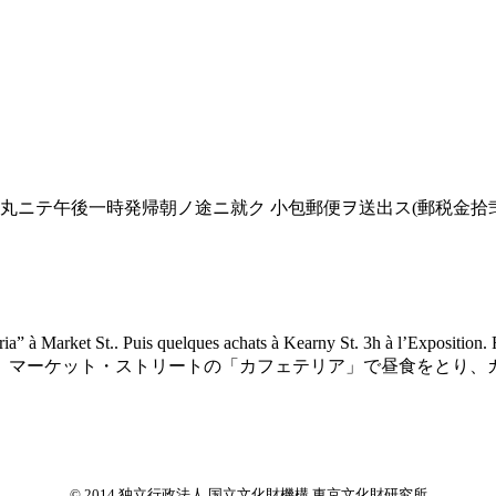
丸ニテ午後一時発帰朝ノ途ニ就ク 小包郵便ヲ送出ス(郵税金拾弐
aferia” à Market St.. Puis quelques achats à Kearny St. 3h à l’Exp
。マーケット・ストリートの「カフェテリア」で昼食をとり、
© 2014 独立行政法人 国立文化財機構 東京文化財研究所