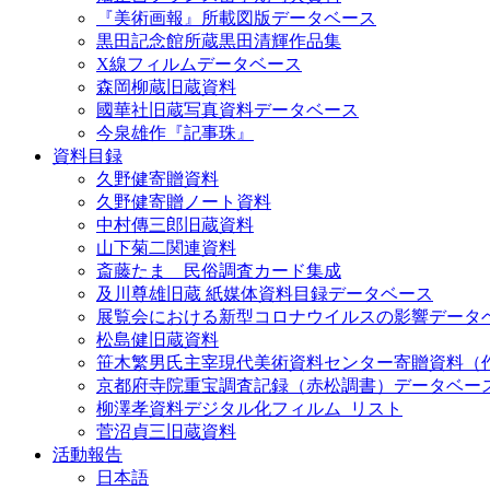
『美術画報』所載図版データベース
黒田記念館所蔵黒田清輝作品集
X線フィルムデータベース
森岡柳蔵旧蔵資料
國華社旧蔵写真資料データベース
今泉雄作『記事珠』
資料目録
久野健寄贈資料
久野健寄贈ノート資料
中村傳三郎旧蔵資料
山下菊二関連資料
斎藤たま 民俗調査カード集成
及川尊雄旧蔵 紙媒体資料目録データベース
展覧会における新型コロナウイルスの影響データ
松島健旧蔵資料
笹木繁男氏主宰現代美術資料センター寄贈資料（
京都府寺院重宝調査記録（赤松調書）データベー
柳澤孝資料デジタル化フィルム_リスト
菅沼貞三旧蔵資料
活動報告
日本語