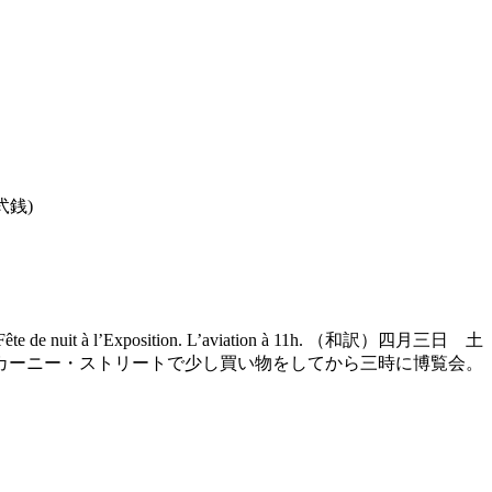
銭)
osition. Fête de nuit à l’Exposition. L’aviation à 11h. （和訳）四月三日 土
カーニー・ストリートで少し買い物をしてから三時に博覧会。