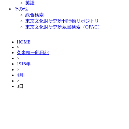
英語
その他
総合検索
東京文化財研究所刊行物リポジトリ
東京文化財研究所蔵書検索（OPAC）
HOME
>
久米桂一郎日記
>
1915年
>
4月
>
3日