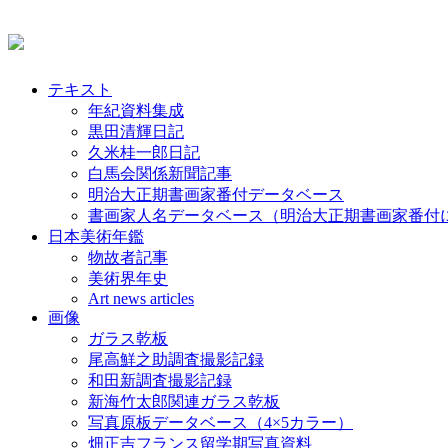
テキスト
年紀資料集成
黒田清輝日記
久米桂一郎日記
白馬会関係新聞記事
明治大正期書画家番付データベース
書画家人名データベース（明治大正期書画家番付
日本美術年鑑
物故者記事
美術界年史
Art news articles
画像
ガラス乾板
尾高鮮之助調査撮影記録
和田新調査撮影記録
新海竹太郎関連ガラス乾板
写真原板データベース（4×5カラー）
畑正吉フランス留学期写真資料