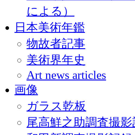
による）
日本美術年鑑
物故者記事
美術界年史
Art news articles
画像
ガラス乾板
尾高鮮之助調査撮影