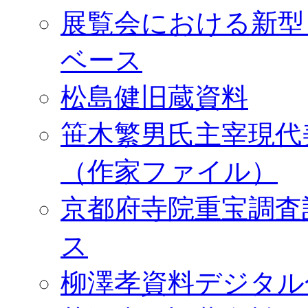
展覧会における新型
ベース
松島健旧蔵資料
笹木繁男氏主宰現代
（作家ファイル）
京都府寺院重宝調査
ス
柳澤孝資料デジタル