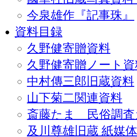
今泉雄作『記事珠』
資料目録
久野健寄贈資料
久野健寄贈ノート資
中村傳三郎旧蔵資料
山下菊二関連資料
斎藤たま 民俗調査
及川尊雄旧蔵 紙媒