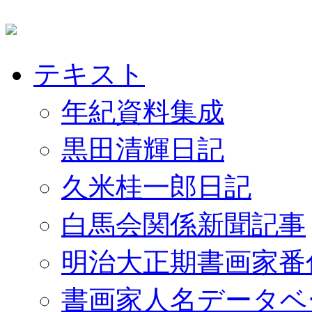
テキスト
年紀資料集成
黒田清輝日記
久米桂一郎日記
白馬会関係新聞記事
明治大正期書画家番
書画家人名データベ