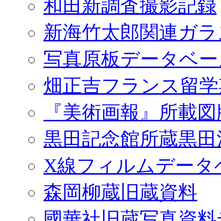
和田新調査撮影記録
新海竹太郎関連ガラ
写真原板データベー
畑正吉フランス留学
『美術画報』所載図
黒田記念館所蔵黒田
X線フィルムデータ
森岡柳蔵旧蔵資料
國華社旧蔵写真資料