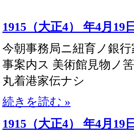
1915（大正4） 年4月19
今朝事務局ニ紐育ノ銀行
事案内ス 美術館見物ノ
丸着港家伝ナシ
続きを読む »
1915（大正4） 年4月19