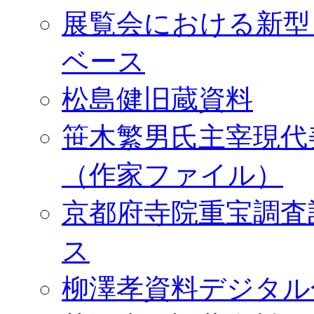
展覧会における新型
ベース
松島健旧蔵資料
笹木繁男氏主宰現代
（作家ファイル）
京都府寺院重宝調査
ス
柳澤孝資料デジタル