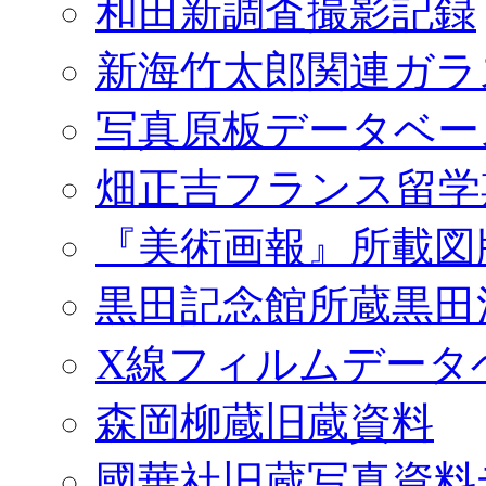
和田新調査撮影記録
新海竹太郎関連ガラ
写真原板データベー
畑正吉フランス留学
『美術画報』所載図
黒田記念館所蔵黒田
X線フィルムデータ
森岡柳蔵旧蔵資料
國華社旧蔵写真資料