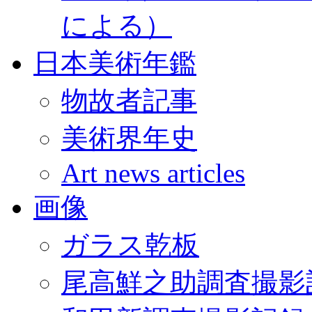
による）
日本美術年鑑
物故者記事
美術界年史
Art news articles
画像
ガラス乾板
尾高鮮之助調査撮影