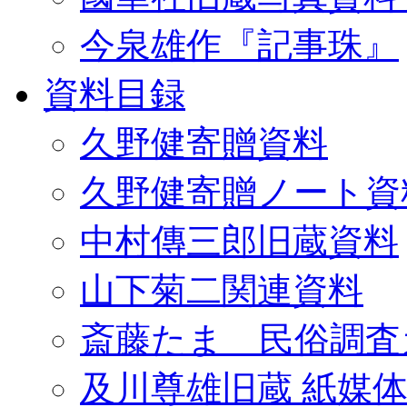
今泉雄作『記事珠』
資料目録
久野健寄贈資料
久野健寄贈ノート資
中村傳三郎旧蔵資料
山下菊二関連資料
斎藤たま 民俗調査
及川尊雄旧蔵 紙媒