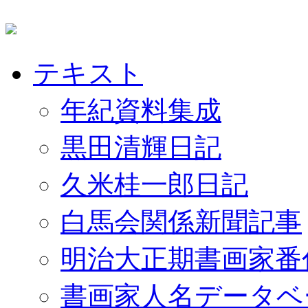
テキスト
年紀資料集成
黒田清輝日記
久米桂一郎日記
白馬会関係新聞記事
明治大正期書画家番
書画家人名データベ