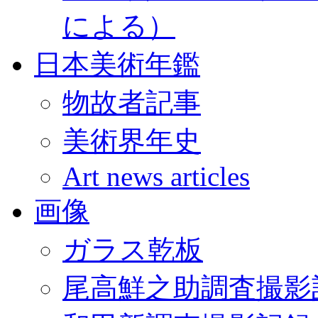
による）
日本美術年鑑
物故者記事
美術界年史
Art news articles
画像
ガラス乾板
尾高鮮之助調査撮影