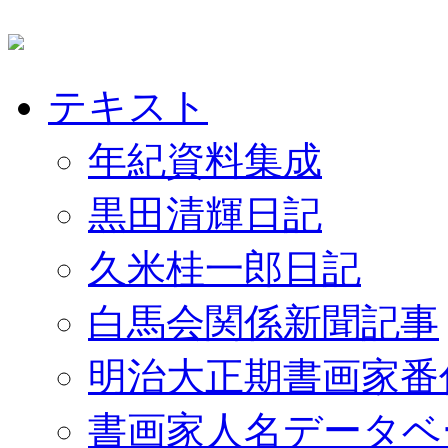
テキスト
年紀資料集成
黒田清輝日記
久米桂一郎日記
白馬会関係新聞記事
明治大正期書画家番
書画家人名データベ