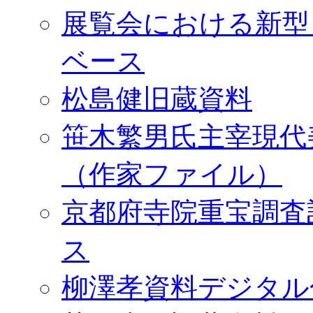
展覧会における新型
ベース
松島健旧蔵資料
笹木繁男氏主宰現代
（作家ファイル）
京都府寺院重宝調査
ス
柳澤孝資料デジタル