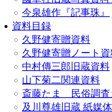
今泉雄作『記事珠』
資料目録
久野健寄贈資料
久野健寄贈ノート資
中村傳三郎旧蔵資料
山下菊二関連資料
斎藤たま 民俗調査
及川尊雄旧蔵 紙媒