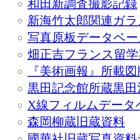
和田新調査撮影記録
新海竹太郎関連ガラ
写真原板データベー
畑正吉フランス留学
『美術画報』所載図
黒田記念館所蔵黒田
X線フィルムデータ
森岡柳蔵旧蔵資料
國華社旧蔵写真資料