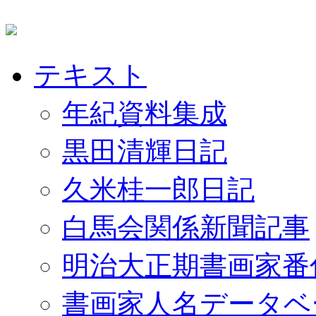
テキスト
年紀資料集成
黒田清輝日記
久米桂一郎日記
白馬会関係新聞記事
明治大正期書画家番
書画家人名データベ