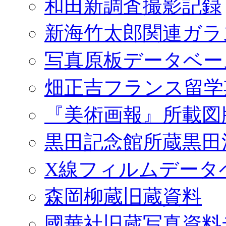
和田新調査撮影記録
新海竹太郎関連ガラ
写真原板データベー
畑正吉フランス留学
『美術画報』所載図
黒田記念館所蔵黒田
X線フィルムデータ
森岡柳蔵旧蔵資料
國華社旧蔵写真資料