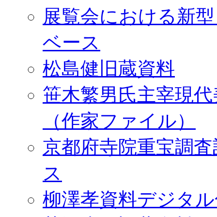
展覧会における新型
ベース
松島健旧蔵資料
笹木繁男氏主宰現代
（作家ファイル）
京都府寺院重宝調査
ス
柳澤孝資料デジタル