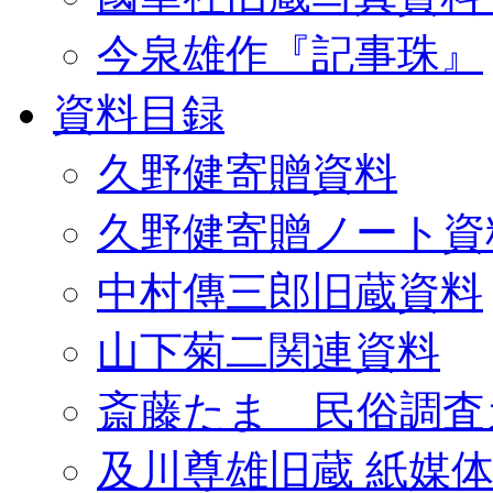
今泉雄作『記事珠』
資料目録
久野健寄贈資料
久野健寄贈ノート資
中村傳三郎旧蔵資料
山下菊二関連資料
斎藤たま 民俗調査
及川尊雄旧蔵 紙媒