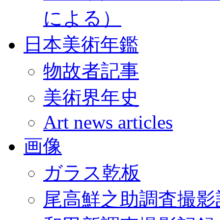
による）
日本美術年鑑
物故者記事
美術界年史
Art news articles
画像
ガラス乾板
尾高鮮之助調査撮影