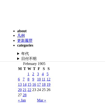
about
凡例
更新履歴
categories
年代
日付不明
February 1905
M
T
W
T
F
S
S
1
2
3
4
5
6
7
8
9
10
11
12
13
14
15
16
17
18
19
20
21
22
23
24
25
26
27
28
« Jan
Mar »