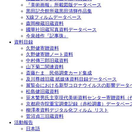
『美術画報』所載図版データベース
黒田記念館所蔵黒田清輝作品集
X線フィルムデータベース
森岡柳蔵旧蔵資料
國華社旧蔵写真資料データベース
今泉雄作『記事珠』
資料目録
久野健寄贈資料
久野健寄贈ノート資料
中村傳三郎旧蔵資料
山下菊二関連資料
斎藤たま 民俗調査カード集成
及川尊雄旧蔵 紙媒体資料目録データベース
展覧会における新型コロナウイルスの影響データ
松島健旧蔵資料
笹木繁男氏主宰現代美術資料センター寄贈資料（
京都府寺院重宝調査記録（赤松調書）データベー
柳澤孝資料デジタル化フィルム_リスト
菅沼貞三旧蔵資料
活動報告
日本語