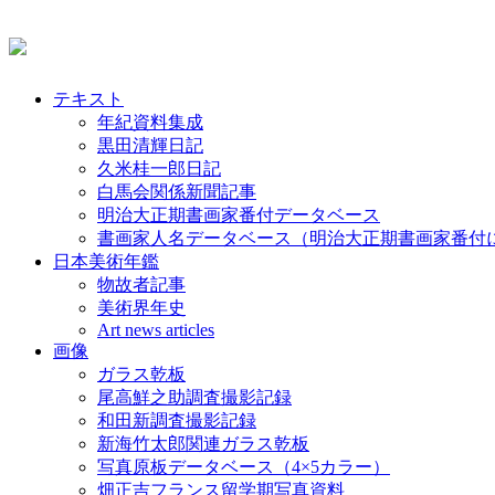
テキスト
年紀資料集成
黒田清輝日記
久米桂一郎日記
白馬会関係新聞記事
明治大正期書画家番付データベース
書画家人名データベース（明治大正期書画家番付
日本美術年鑑
物故者記事
美術界年史
Art news articles
画像
ガラス乾板
尾高鮮之助調査撮影記録
和田新調査撮影記録
新海竹太郎関連ガラス乾板
写真原板データベース（4×5カラー）
畑正吉フランス留学期写真資料