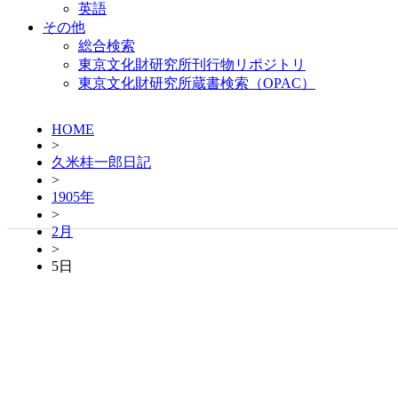
英語
その他
総合検索
東京文化財研究所刊行物リポジトリ
東京文化財研究所蔵書検索（OPAC）
HOME
>
久米桂一郎日記
>
1905年
>
2月
>
5日