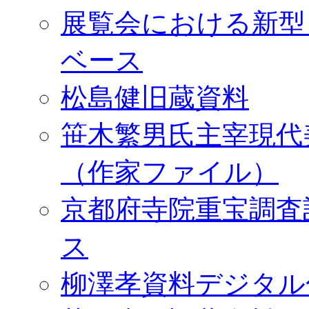
展覧会における新型
ベース
松島健旧蔵資料
笹木繁男氏主宰現代
（作家ファイル）
京都府寺院重宝調査
ス
柳澤孝資料デジタル