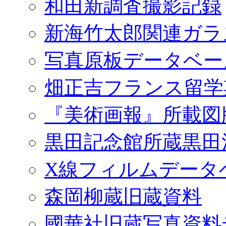
和田新調査撮影記録
新海竹太郎関連ガラ
写真原板データベー
畑正吉フランス留学
『美術画報』所載図
黒田記念館所蔵黒田
X線フィルムデータ
森岡柳蔵旧蔵資料
國華社旧蔵写真資料