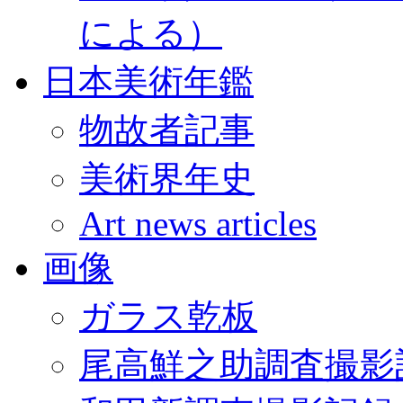
による）
日本美術年鑑
物故者記事
美術界年史
Art news articles
画像
ガラス乾板
尾高鮮之助調査撮影