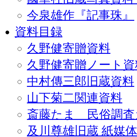
今泉雄作『記事珠』
資料目録
久野健寄贈資料
久野健寄贈ノート資
中村傳三郎旧蔵資料
山下菊二関連資料
斎藤たま 民俗調査
及川尊雄旧蔵 紙媒