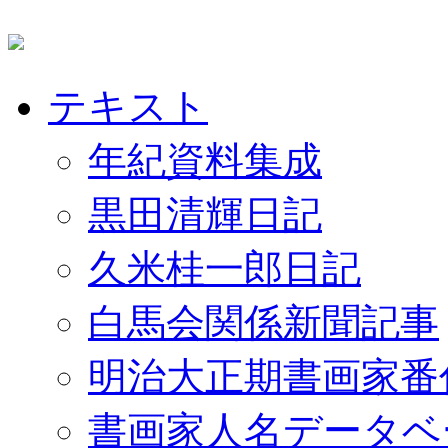
テキスト
年紀資料集成
黒田清輝日記
久米桂一郎日記
白馬会関係新聞記事
明治大正期書画家番
書画家人名データベ