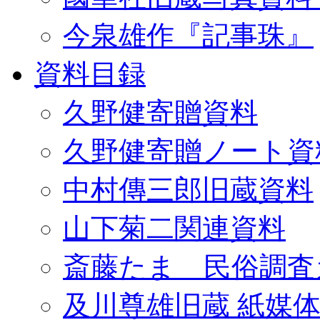
今泉雄作『記事珠』
資料目録
久野健寄贈資料
久野健寄贈ノート資
中村傳三郎旧蔵資料
山下菊二関連資料
斎藤たま 民俗調査
及川尊雄旧蔵 紙媒