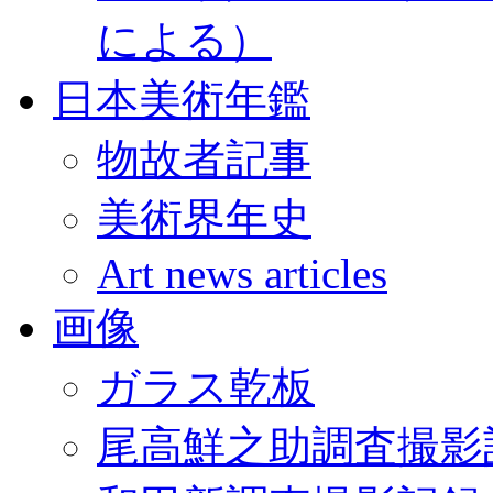
による）
日本美術年鑑
物故者記事
美術界年史
Art news articles
画像
ガラス乾板
尾高鮮之助調査撮影