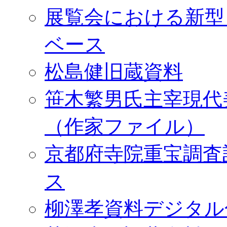
展覧会における新型
ベース
松島健旧蔵資料
笹木繁男氏主宰現代
（作家ファイル）
京都府寺院重宝調査
ス
柳澤孝資料デジタル