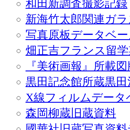
和田新調査撮影記録
新海竹太郎関連ガラ
写真原板データベー
畑正吉フランス留学
『美術画報』所載図
黒田記念館所蔵黒田
X線フィルムデータ
森岡柳蔵旧蔵資料
國華社旧蔵写真資料