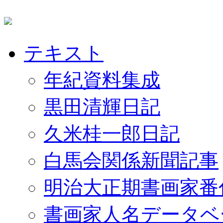
テキスト
年紀資料集成
黒田清輝日記
久米桂一郎日記
白馬会関係新聞記事
明治大正期書画家番
書画家人名データベ