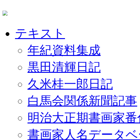
テキスト
年紀資料集成
黒田清輝日記
久米桂一郎日記
白馬会関係新聞記事
明治大正期書画家番
書画家人名データベ