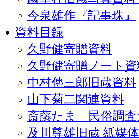
今泉雄作『記事珠』
資料目録
久野健寄贈資料
久野健寄贈ノート資
中村傳三郎旧蔵資料
山下菊二関連資料
斎藤たま 民俗調査
及川尊雄旧蔵 紙媒