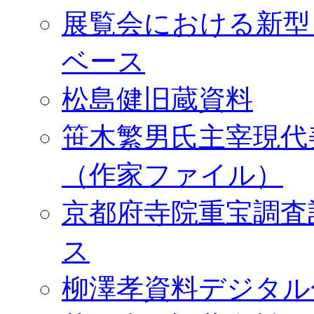
展覧会における新型
ベース
松島健旧蔵資料
笹木繁男氏主宰現代
（作家ファイル）
京都府寺院重宝調査
ス
柳澤孝資料デジタル