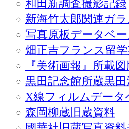
和田新調査撮影記録
新海竹太郎関連ガラ
写真原板データベー
畑正吉フランス留学
『美術画報』所載図
黒田記念館所蔵黒田
X線フィルムデータ
森岡柳蔵旧蔵資料
國華社旧蔵写真資料