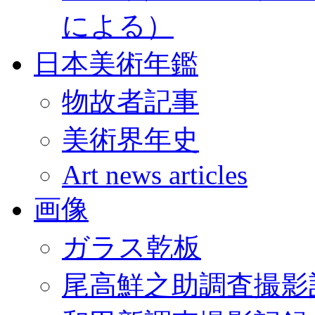
による）
日本美術年鑑
物故者記事
美術界年史
Art news articles
画像
ガラス乾板
尾高鮮之助調査撮影