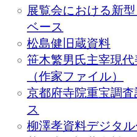
展覧会における新型
ベース
松島健旧蔵資料
笹木繁男氏主宰現代
（作家ファイル）
京都府寺院重宝調査
ス
柳澤孝資料デジタル