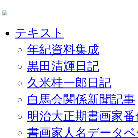
テキスト
年紀資料集成
黒田清輝日記
久米桂一郎日記
白馬会関係新聞記事
明治大正期書画家番
書画家人名データベ