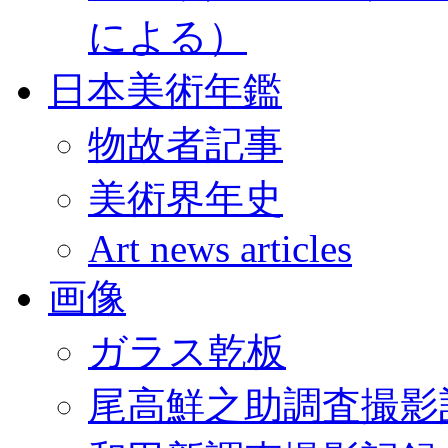
による）
日本美術年鑑
物故者記事
美術界年史
Art news articles
画像
ガラス乾板
尾高鮮之助調査撮影