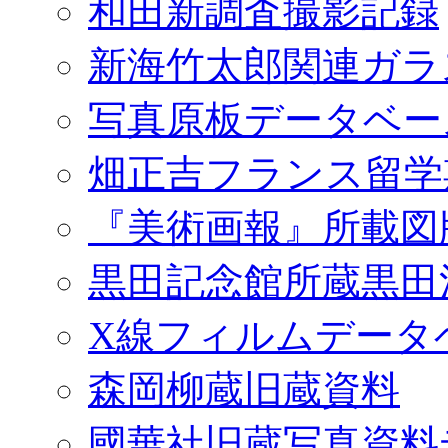
和田新調査撮影記録
新海竹太郎関連ガラ
写真原板データベー
畑正吉フランス留学
『美術画報』所載図
黒田記念館所蔵黒田
X線フィルムデータ
森岡柳蔵旧蔵資料
國華社旧蔵写真資料