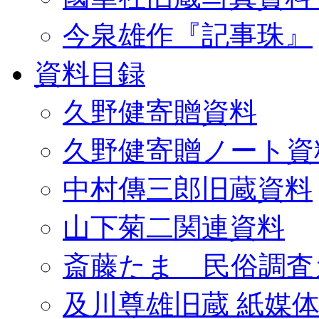
今泉雄作『記事珠』
資料目録
久野健寄贈資料
久野健寄贈ノート資
中村傳三郎旧蔵資料
山下菊二関連資料
斎藤たま 民俗調査
及川尊雄旧蔵 紙媒