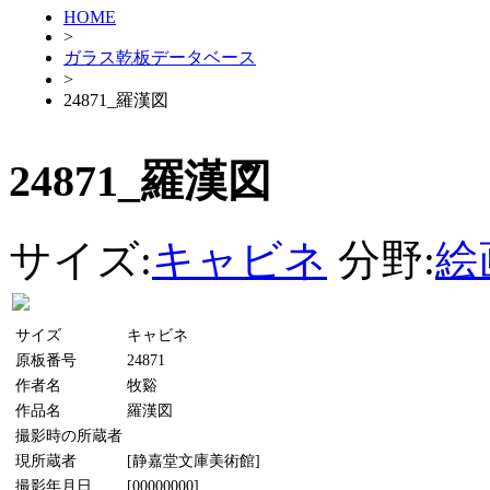
HOME
>
ガラス乾板データベース
>
24871_羅漢図
24871_羅漢図
サイズ:
キャビネ
分野:
絵
サイズ
キャビネ
原板番号
24871
作者名
牧谿
作品名
羅漢図
撮影時の所蔵者
現所蔵者
[静嘉堂文庫美術館]
撮影年月日
[00000000]