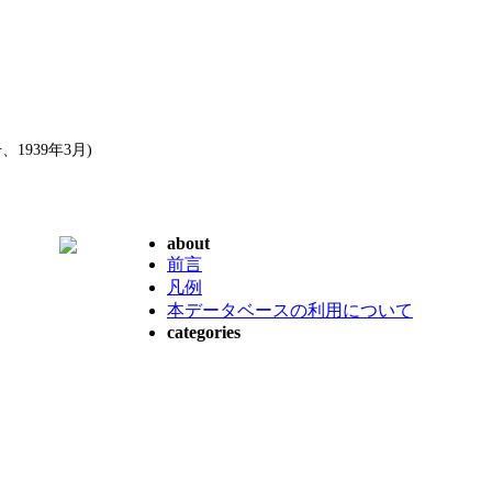
939年3月)
about
前言
凡例
本データベースの利用について
categories