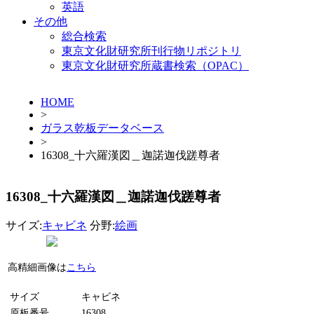
英語
その他
総合検索
東京文化財研究所刊行物リポジトリ
東京文化財研究所蔵書検索（OPAC）
HOME
>
ガラス乾板データベース
>
16308_十六羅漢図＿迦諾迦伐蹉尊者
16308_十六羅漢図＿迦諾迦伐蹉尊者
サイズ:
キャビネ
分野:
絵画
高精細画像は
こちら
サイズ
キャビネ
原板番号
16308