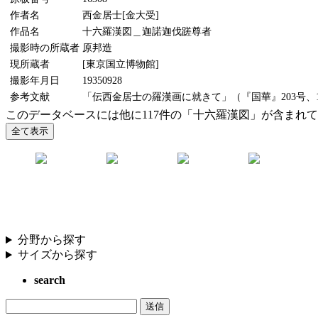
作者名
西金居士[金大受]
作品名
十六羅漢図＿迦諾迦伐蹉尊者
撮影時の所蔵者
原邦造
現所蔵者
[東京国立博物館]
撮影年月日
19350928
参考文献
「伝西金居士の羅漢画に就きて」（『国華』203号、19
このデータベースには他に117件の「十六羅漢図」が含まれ
分野から探す
サイズから探す
search