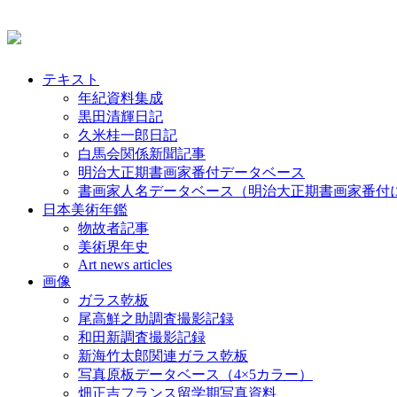
テキスト
年紀資料集成
黒田清輝日記
久米桂一郎日記
白馬会関係新聞記事
明治大正期書画家番付データベース
書画家人名データベース（明治大正期書画家番付
日本美術年鑑
物故者記事
美術界年史
Art news articles
画像
ガラス乾板
尾高鮮之助調査撮影記録
和田新調査撮影記録
新海竹太郎関連ガラス乾板
写真原板データベース（4×5カラー）
畑正吉フランス留学期写真資料