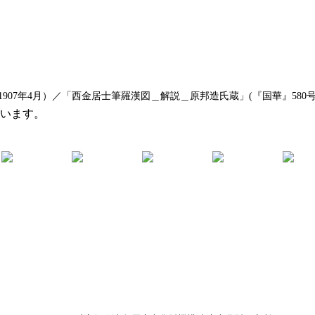
07年4月）／「西金居士筆羅漢図＿解説＿原邦造氏蔵」(『国華』580号、1
ています。