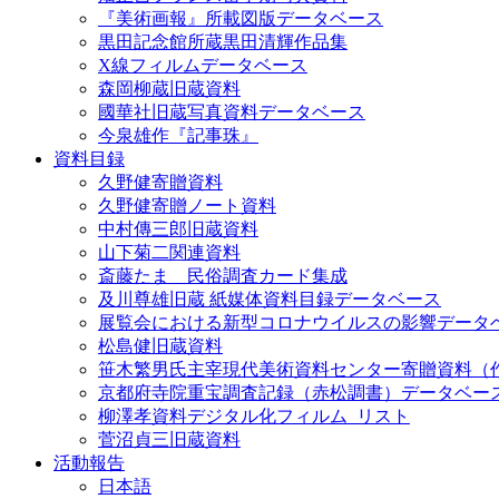
『美術画報』所載図版データベース
黒田記念館所蔵黒田清輝作品集
X線フィルムデータベース
森岡柳蔵旧蔵資料
國華社旧蔵写真資料データベース
今泉雄作『記事珠』
資料目録
久野健寄贈資料
久野健寄贈ノート資料
中村傳三郎旧蔵資料
山下菊二関連資料
斎藤たま 民俗調査カード集成
及川尊雄旧蔵 紙媒体資料目録データベース
展覧会における新型コロナウイルスの影響データ
松島健旧蔵資料
笹木繁男氏主宰現代美術資料センター寄贈資料（
京都府寺院重宝調査記録（赤松調書）データベー
柳澤孝資料デジタル化フィルム_リスト
菅沼貞三旧蔵資料
活動報告
日本語