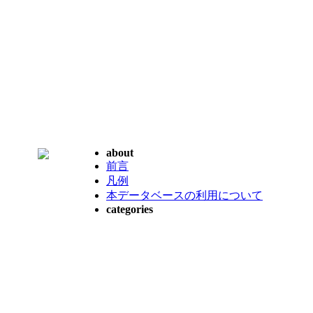
about
前言
凡例
本データベースの利用について
categories