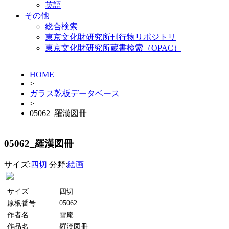
英語
その他
総合検索
東京文化財研究所刊行物リポジトリ
東京文化財研究所蔵書検索（OPAC）
HOME
>
ガラス乾板データベース
>
05062_羅漢図冊
05062_羅漢図冊
サイズ:
四切
分野:
絵画
サイズ
四切
原板番号
05062
作者名
雪庵
作品名
羅漢図冊