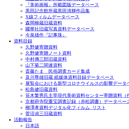
『美術画報』所載図版データベース
黒田記念館所蔵黒田清輝作品集
X線フィルムデータベース
森岡柳蔵旧蔵資料
國華社旧蔵写真資料データベース
今泉雄作『記事珠』
資料目録
久野健寄贈資料
久野健寄贈ノート資料
中村傳三郎旧蔵資料
山下菊二関連資料
斎藤たま 民俗調査カード集成
及川尊雄旧蔵 紙媒体資料目録データベース
展覧会における新型コロナウイルスの影響データ
松島健旧蔵資料
笹木繁男氏主宰現代美術資料センター寄贈資料（
京都府寺院重宝調査記録（赤松調書）データベー
柳澤孝資料デジタル化フィルム_リスト
菅沼貞三旧蔵資料
活動報告
日本語