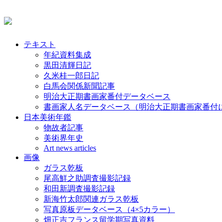
テキスト
年紀資料集成
黒田清輝日記
久米桂一郎日記
白馬会関係新聞記事
明治大正期書画家番付データベース
書画家人名データベース（明治大正期書画家番付
日本美術年鑑
物故者記事
美術界年史
Art news articles
画像
ガラス乾板
尾高鮮之助調査撮影記録
和田新調査撮影記録
新海竹太郎関連ガラス乾板
写真原板データベース（4×5カラー）
畑正吉フランス留学期写真資料