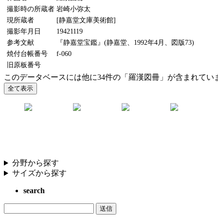
撮影時の所蔵者
岩崎小弥太
現所蔵者
[静嘉堂文庫美術館]
撮影年月日
19421119
参考文献
『静嘉堂宝鑑』(静嘉堂、1992年4月、図版73)
焼付台帳番号
f-060
旧原板番号
このデータベースには他に34件の「羅漢図冊」が含まれてい
分野から探す
サイズから探す
search