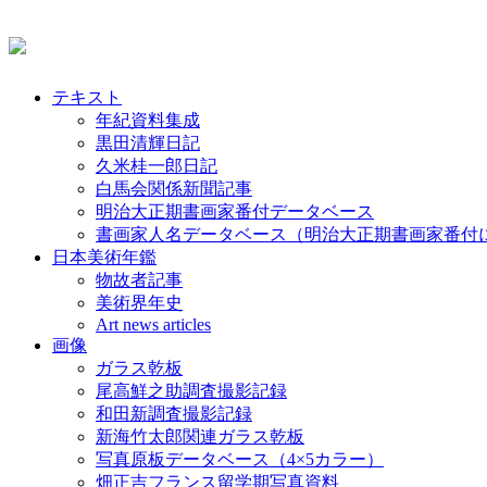
テキスト
年紀資料集成
黒田清輝日記
久米桂一郎日記
白馬会関係新聞記事
明治大正期書画家番付データベース
書画家人名データベース（明治大正期書画家番付
日本美術年鑑
物故者記事
美術界年史
Art news articles
画像
ガラス乾板
尾高鮮之助調査撮影記録
和田新調査撮影記録
新海竹太郎関連ガラス乾板
写真原板データベース（4×5カラー）
畑正吉フランス留学期写真資料