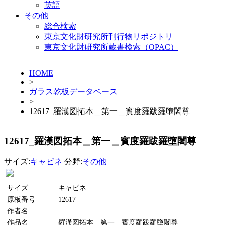
英語
その他
総合検索
東京文化財研究所刊行物リポジトリ
東京文化財研究所蔵書検索（OPAC）
HOME
>
ガラス乾板データベース
>
12617_羅漢図拓本＿第一＿賓度羅跋羅墮闍尊
12617_羅漢図拓本＿第一＿賓度羅跋羅墮闍尊
サイズ:
キャビネ
分野:
その他
サイズ
キャビネ
原板番号
12617
作者名
作品名
羅漢図拓本＿第一＿賓度羅跋羅墮闍尊