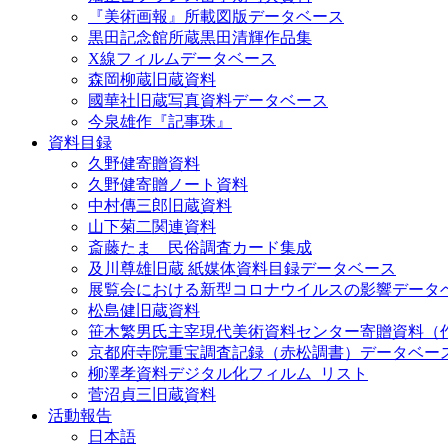
『美術画報』所載図版データベース
黒田記念館所蔵黒田清輝作品集
X線フィルムデータベース
森岡柳蔵旧蔵資料
國華社旧蔵写真資料データベース
今泉雄作『記事珠』
資料目録
久野健寄贈資料
久野健寄贈ノート資料
中村傳三郎旧蔵資料
山下菊二関連資料
斎藤たま 民俗調査カード集成
及川尊雄旧蔵 紙媒体資料目録データベース
展覧会における新型コロナウイルスの影響データ
松島健旧蔵資料
笹木繁男氏主宰現代美術資料センター寄贈資料（
京都府寺院重宝調査記録（赤松調書）データベー
柳澤孝資料デジタル化フィルム_リスト
菅沼貞三旧蔵資料
活動報告
日本語