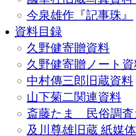
今泉雄作『記事珠』
資料目録
久野健寄贈資料
久野健寄贈ノート資
中村傳三郎旧蔵資料
山下菊二関連資料
斎藤たま 民俗調査
及川尊雄旧蔵 紙媒