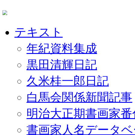
テキスト
年紀資料集成
黒田清輝日記
久米桂一郎日記
白馬会関係新聞記事
明治大正期書画家番
書画家人名データベ