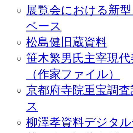
展覧会における新型
ベース
松島健旧蔵資料
笹木繁男氏主宰現代
（作家ファイル）
京都府寺院重宝調査
ス
柳澤孝資料デジタル