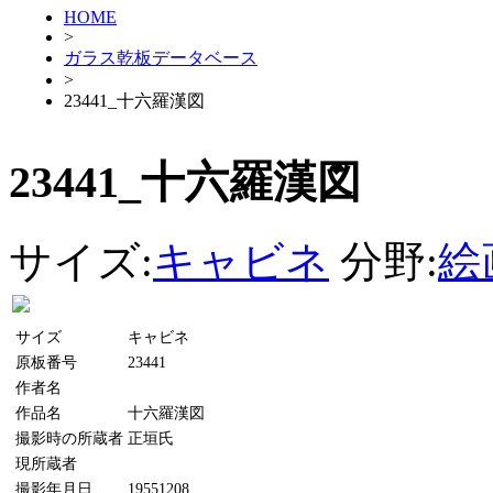
HOME
>
ガラス乾板データベース
>
23441_十六羅漢図
23441_十六羅漢図
サイズ:
キャビネ
分野:
絵
サイズ
キャビネ
原板番号
23441
作者名
作品名
十六羅漢図
撮影時の所蔵者
正垣氏
現所蔵者
撮影年月日
19551208