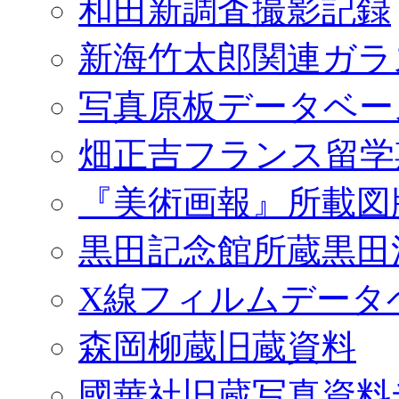
和田新調査撮影記録
新海竹太郎関連ガラ
写真原板データベー
畑正吉フランス留学
『美術画報』所載図
黒田記念館所蔵黒田
X線フィルムデータ
森岡柳蔵旧蔵資料
國華社旧蔵写真資料