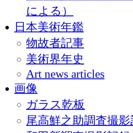
による）
日本美術年鑑
物故者記事
美術界年史
Art news articles
画像
ガラス乾板
尾高鮮之助調査撮影