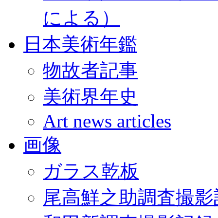
による）
日本美術年鑑
物故者記事
美術界年史
Art news articles
画像
ガラス乾板
尾高鮮之助調査撮影