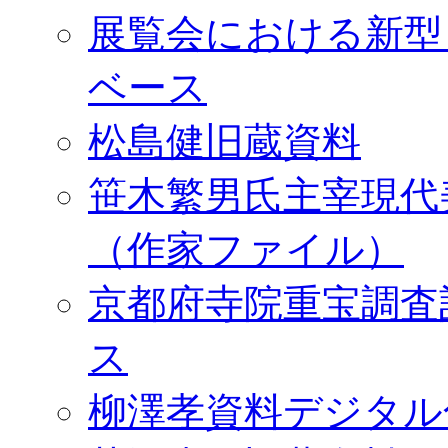
展覧会における新型
ベース
松島健旧蔵資料
笹木繁男氏主宰現代
（作家ファイル）
京都府寺院重宝調査
ス
柳澤孝資料デジタル