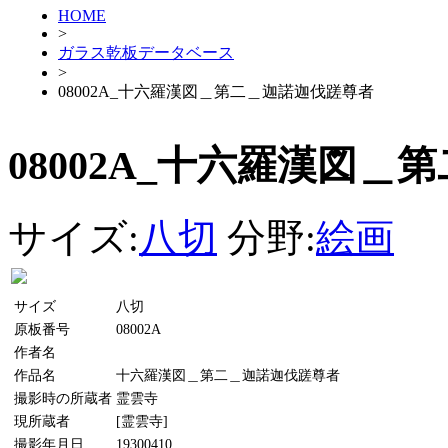
HOME
>
ガラス乾板データベース
>
08002A_十六羅漢図＿第二＿迦諾迦伐蹉尊者
08002A_十六羅漢図
サイズ:
八切
分野:
絵画
サイズ
八切
原板番号
08002A
作者名
作品名
十六羅漢図＿第二＿迦諾迦伐蹉尊者
撮影時の所蔵者
霊雲寺
現所蔵者
[霊雲寺]
撮影年月日
19300410