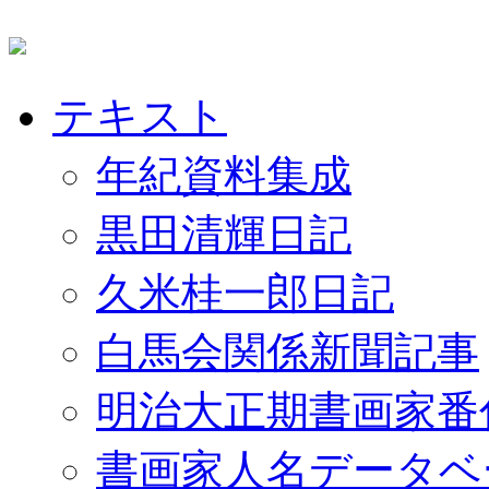
テキスト
年紀資料集成
黒田清輝日記
久米桂一郎日記
白馬会関係新聞記事
明治大正期書画家番
書画家人名データベ