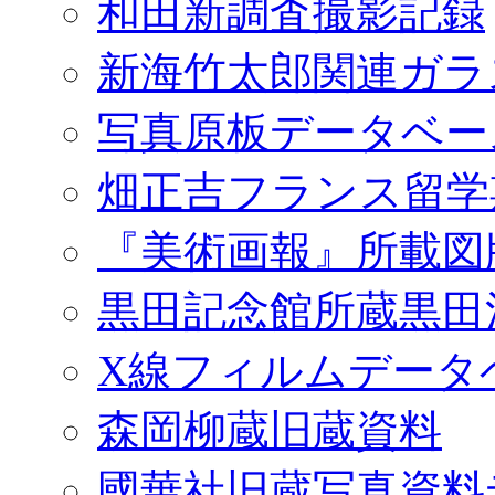
和田新調査撮影記録
新海竹太郎関連ガラ
写真原板データベー
畑正吉フランス留学
『美術画報』所載図
黒田記念館所蔵黒田
X線フィルムデータ
森岡柳蔵旧蔵資料
國華社旧蔵写真資料