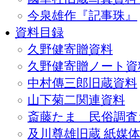
今泉雄作『記事珠』
資料目録
久野健寄贈資料
久野健寄贈ノート資
中村傳三郎旧蔵資料
山下菊二関連資料
斎藤たま 民俗調査
及川尊雄旧蔵 紙媒