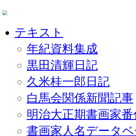
テキスト
年紀資料集成
黒田清輝日記
久米桂一郎日記
白馬会関係新聞記事
明治大正期書画家番
書画家人名データベ