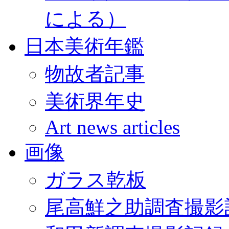
による）
日本美術年鑑
物故者記事
美術界年史
Art news articles
画像
ガラス乾板
尾高鮮之助調査撮影