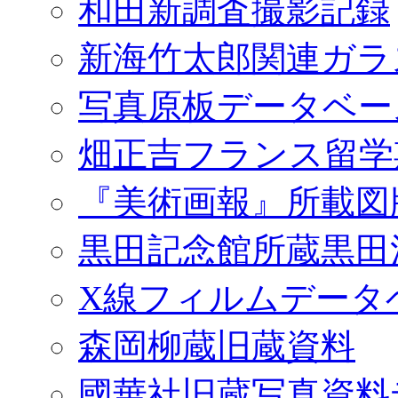
和田新調査撮影記録
新海竹太郎関連ガラ
写真原板データベー
畑正吉フランス留学
『美術画報』所載図
黒田記念館所蔵黒田
X線フィルムデータ
森岡柳蔵旧蔵資料
國華社旧蔵写真資料