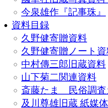
今泉雄作『記事珠』
資料目録
久野健寄贈資料
久野健寄贈ノート資
中村傳三郎旧蔵資料
山下菊二関連資料
斎藤たま 民俗調査
及川尊雄旧蔵 紙媒