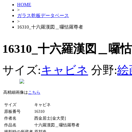
HOME
>
ガラス乾板データベース
>
16310_十六羅漢図＿囉怙羅尊者
16310_十六羅漢図＿囉
サイズ:
キャビネ
分野:
絵
高精細画像は
こちら
サイズ
キャビネ
原板番号
16310
作者名
西金居士[金大受]
作品名
十六羅漢図＿囉怙羅尊者
撮影時の所蔵者
原邦造