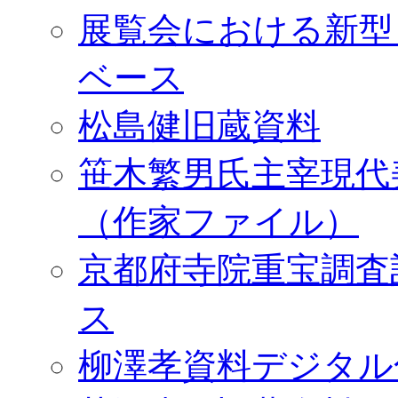
展覧会における新型
ベース
松島健旧蔵資料
笹木繁男氏主宰現代
（作家ファイル）
京都府寺院重宝調査
ス
柳澤孝資料デジタル