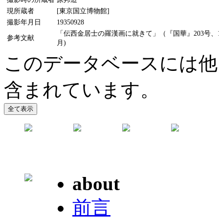
現所蔵者
[東京国立博物館]
撮影年月日
19350928
「伝西金居士の羅漢画に就きて」（『国華』203号、19
参考文献
月)
このデータベースには他
含まれています。
about
前言