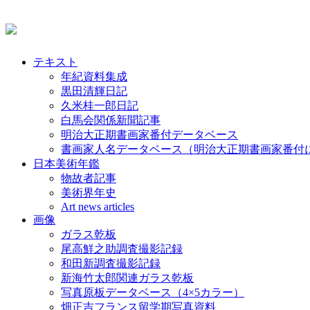
テキスト
年紀資料集成
黒田清輝日記
久米桂一郎日記
白馬会関係新聞記事
明治大正期書画家番付データベース
書画家人名データベース（明治大正期書画家番付
日本美術年鑑
物故者記事
美術界年史
Art news articles
画像
ガラス乾板
尾高鮮之助調査撮影記録
和田新調査撮影記録
新海竹太郎関連ガラス乾板
写真原板データベース（4×5カラー）
畑正吉フランス留学期写真資料