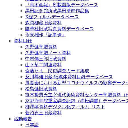
『美術画報』所載図版データベース
黒田記念館所蔵黒田清輝作品集
X線フィルムデータベース
森岡柳蔵旧蔵資料
國華社旧蔵写真資料データベース
今泉雄作『記事珠』
資料目録
久野健寄贈資料
久野健寄贈ノート資料
中村傳三郎旧蔵資料
山下菊二関連資料
斎藤たま 民俗調査カード集成
及川尊雄旧蔵 紙媒体資料目録データベース
展覧会における新型コロナウイルスの影響データ
松島健旧蔵資料
笹木繁男氏主宰現代美術資料センター寄贈資料（
京都府寺院重宝調査記録（赤松調書）データベー
柳澤孝資料デジタル化フィルム_リスト
菅沼貞三旧蔵資料
活動報告
日本語