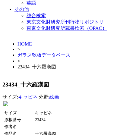
英語
その他
総合検索
東京文化財研究所刊行物リポジトリ
東京文化財研究所蔵書検索（OPAC）
HOME
>
ガラス乾板データベース
>
23434_十六羅漢図
23434_十六羅漢図
サイズ:
キャビネ
分野:
絵画
サイズ
キャビネ
原板番号
23434
作者名
作品名
十六羅漢図