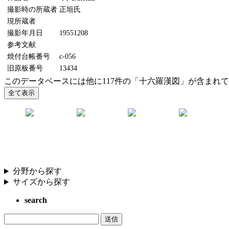
撮影時の所蔵者
正垣氏
現所蔵者
撮影年月日
19551208
参考文献
焼付台帳番号
c-056
旧原板番号
13434
このデータベースには他に117件の「十六羅漢図」が含まれ
分野から探す
サイズから探す
search