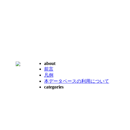
about
前言
凡例
本データベースの利用について
categories