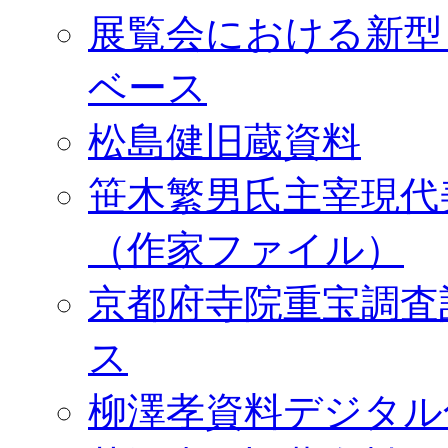
展覧会における新型
ベース
松島健旧蔵資料
笹木繁男氏主宰現代
（作家ファイル）
京都府寺院重宝調査
ス
柳澤孝資料デジタル