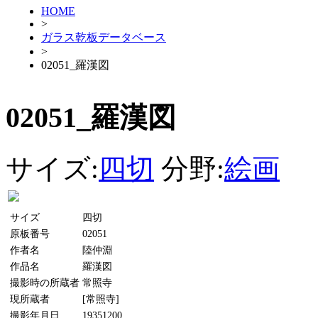
HOME
>
ガラス乾板データベース
>
02051_羅漢図
02051_羅漢図
サイズ:
四切
分野:
絵画
サイズ
四切
原板番号
02051
作者名
陸仲淵
作品名
羅漢図
撮影時の所蔵者
常照寺
現所蔵者
[常照寺]
撮影年月日
19351200