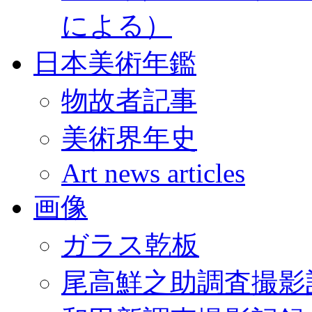
による）
日本美術年鑑
物故者記事
美術界年史
Art news articles
画像
ガラス乾板
尾高鮮之助調査撮影