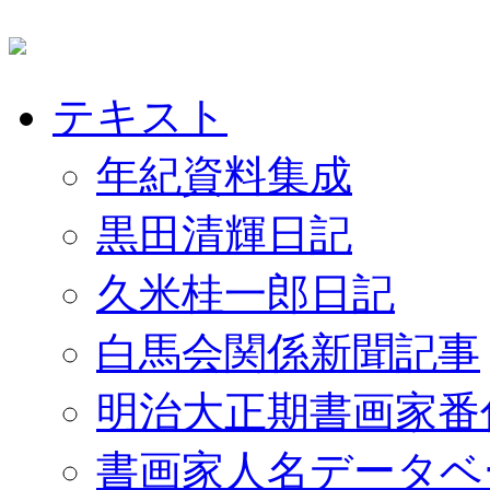
テキスト
年紀資料集成
黒田清輝日記
久米桂一郎日記
白馬会関係新聞記事
明治大正期書画家番
書画家人名データベ