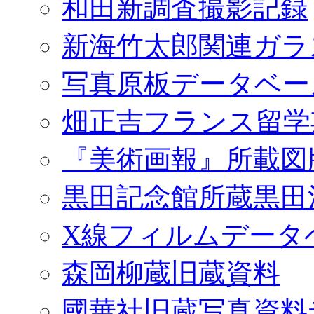
和田新調査撮影記録
新海竹太郎関連ガラ
写真原板データベー
畑正吉フランス留学
『美術画報』所載図
黒田記念館所蔵黒田
X線フィルムデータ
森岡柳蔵旧蔵資料
國華社旧蔵写真資料