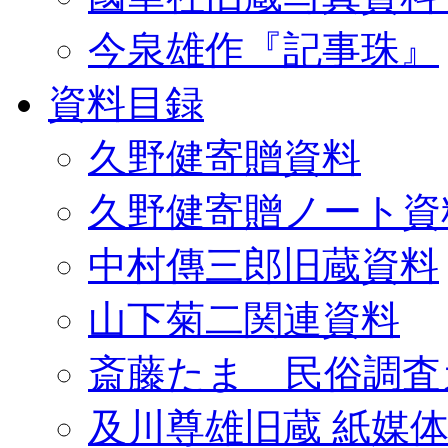
今泉雄作『記事珠』
資料目録
久野健寄贈資料
久野健寄贈ノート資
中村傳三郎旧蔵資料
山下菊二関連資料
斎藤たま 民俗調査
及川尊雄旧蔵 紙媒