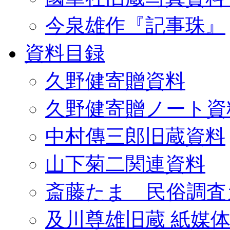
今泉雄作『記事珠』
資料目録
久野健寄贈資料
久野健寄贈ノート資
中村傳三郎旧蔵資料
山下菊二関連資料
斎藤たま 民俗調査
及川尊雄旧蔵 紙媒