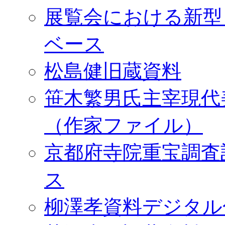
展覧会における新型
ベース
松島健旧蔵資料
笹木繁男氏主宰現代
（作家ファイル）
京都府寺院重宝調査
ス
柳澤孝資料デジタル