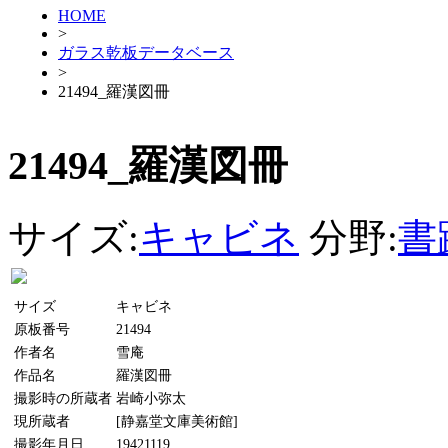
HOME
>
ガラス乾板データベース
>
21494_羅漢図冊
21494_羅漢図冊
サイズ:
キャビネ
分野:
書
サイズ
キャビネ
原板番号
21494
作者名
雪庵
作品名
羅漢図冊
撮影時の所蔵者
岩崎小弥太
現所蔵者
[静嘉堂文庫美術館]
撮影年月日
19421119