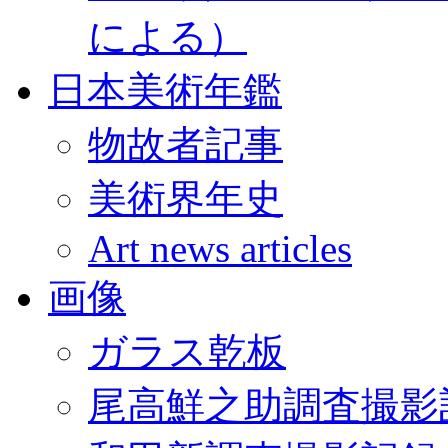
による）
日本美術年鑑
物故者記事
美術界年史
Art news articles
画像
ガラス乾板
尾高鮮之助調査撮影