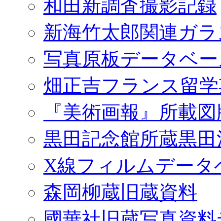
和田新調査撮影記録
新海竹太郎関連ガラ
写真原板データベー
畑正吉フランス留学
『美術画報』所載図
黒田記念館所蔵黒田
X線フィルムデータ
森岡柳蔵旧蔵資料
國華社旧蔵写真資料