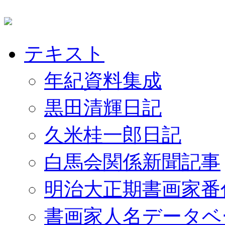
テキスト
年紀資料集成
黒田清輝日記
久米桂一郎日記
白馬会関係新聞記事
明治大正期書画家番
書画家人名データベ