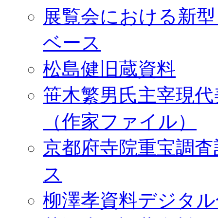
展覧会における新型
ベース
松島健旧蔵資料
笹木繁男氏主宰現代
（作家ファイル）
京都府寺院重宝調査
ス
柳澤孝資料デジタル