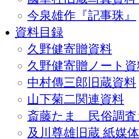
今泉雄作『記事珠』
資料目録
久野健寄贈資料
久野健寄贈ノート資
中村傳三郎旧蔵資料
山下菊二関連資料
斎藤たま 民俗調査
及川尊雄旧蔵 紙媒