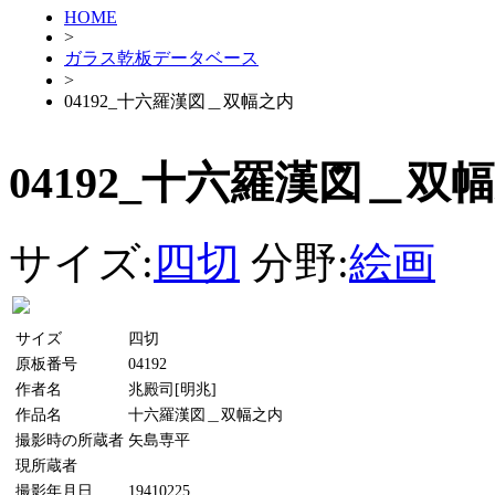
HOME
>
ガラス乾板データベース
>
04192_十六羅漢図＿双幅之内
04192_十六羅漢図＿双
サイズ:
四切
分野:
絵画
サイズ
四切
原板番号
04192
作者名
兆殿司[明兆]
作品名
十六羅漢図＿双幅之内
撮影時の所蔵者
矢島専平
現所蔵者
撮影年月日
19410225