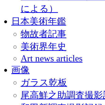
による）
日本美術年鑑
物故者記事
美術界年史
Art news articles
画像
ガラス乾板
尾高鮮之助調査撮影