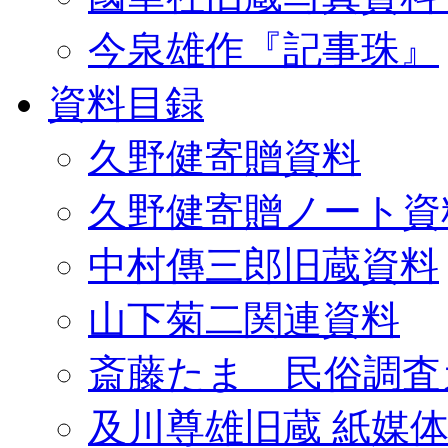
今泉雄作『記事珠』
資料目録
久野健寄贈資料
久野健寄贈ノート資
中村傳三郎旧蔵資料
山下菊二関連資料
斎藤たま 民俗調査
及川尊雄旧蔵 紙媒