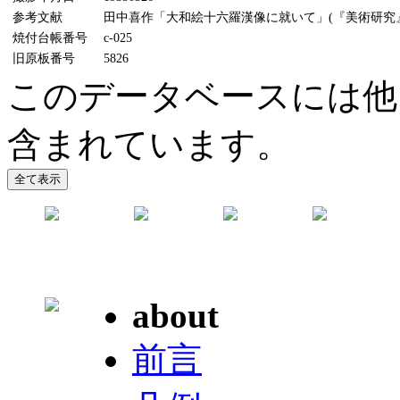
参考文献
田中喜作「大和絵十六羅漢像に就いて」(『美術研究』58
焼付台帳番号
c-025
旧原板番号
5826
このデータベースには他
含まれています。
about
前言