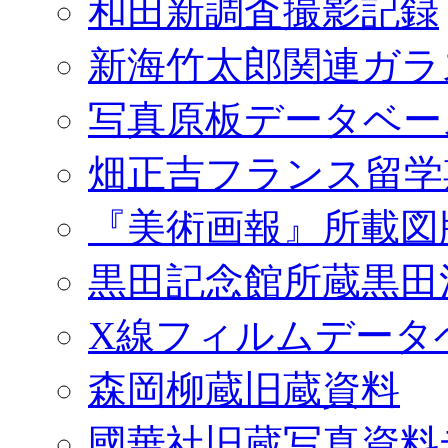
和田新調査撮影記録
新海竹太郎関連ガラ
写真原板データベー
畑正吉フランス留学
『美術画報』所載図
黒田記念館所蔵黒田
X線フィルムデータ
森岡柳蔵旧蔵資料
國華社旧蔵写真資料