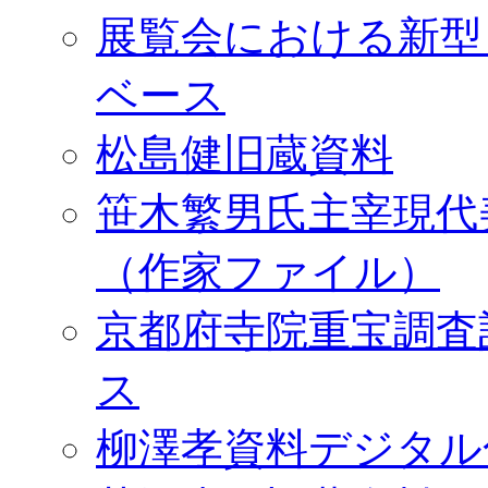
展覧会における新型
ベース
松島健旧蔵資料
笹木繁男氏主宰現代
（作家ファイル）
京都府寺院重宝調査
ス
柳澤孝資料デジタル