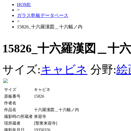
HOME
>
ガラス乾板データベース
>
15826_十六羅漢図＿十六幅ノ内
15826_十六羅漢図＿十
サイズ:
キャビネ
分野:
絵
サイズ
キャビネ
原板番号
15826
作者名
作品名
十六羅漢図＿十六幅ノ内
撮影時の所蔵者
来迎寺
現所蔵者
[聖衆来迎寺]
撮影年月日
19350326