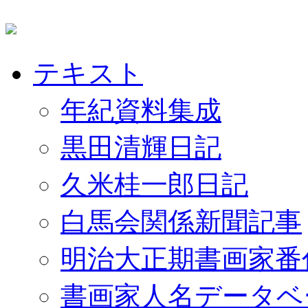
テキスト
年紀資料集成
黒田清輝日記
久米桂一郎日記
白馬会関係新聞記事
明治大正期書画家番
書画家人名データベ