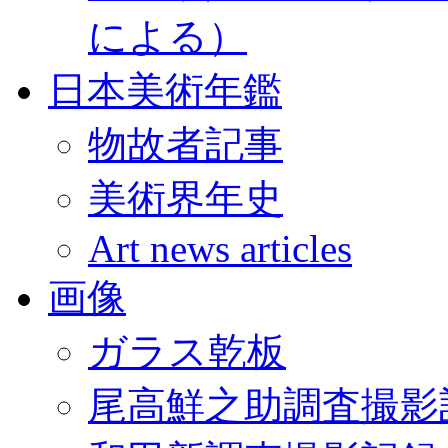
による）
日本美術年鑑
物故者記事
美術界年史
Art news articles
画像
ガラス乾板
尾高鮮之助調査撮影