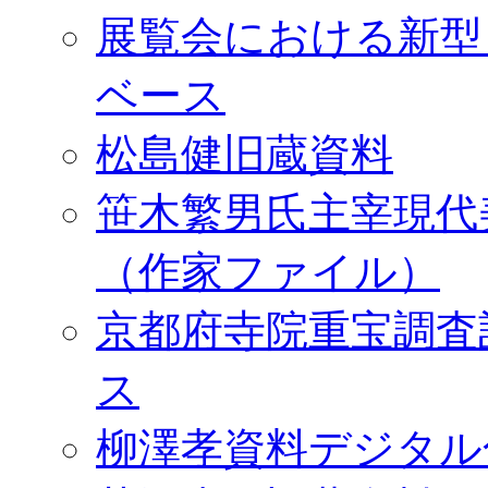
展覧会における新型
ベース
松島健旧蔵資料
笹木繁男氏主宰現代
（作家ファイル）
京都府寺院重宝調査
ス
柳澤孝資料デジタル