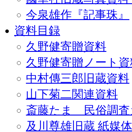
今泉雄作『記事珠』
資料目録
久野健寄贈資料
久野健寄贈ノート資
中村傳三郎旧蔵資料
山下菊二関連資料
斎藤たま 民俗調査
及川尊雄旧蔵 紙媒