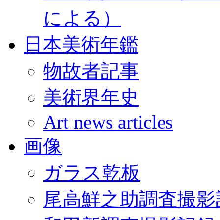
による）
日本美術年鑑
物故者記事
美術界年史
Art news articles
画像
ガラス乾板
尾高鮮之助調査撮影