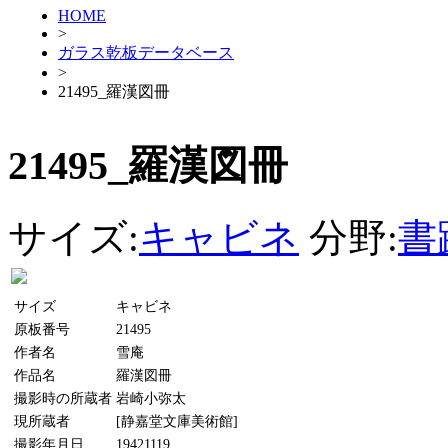
HOME
>
ガラス乾板データベース
>
21495_羅漢図冊
21495_羅漢図冊
サイズ:
キャビネ
分野:
書
サイズ
キャビネ
原板番号
21495
作者名
雪庵
作品名
羅漢図冊
撮影時の所蔵者
岩崎小弥太
現所蔵者
[静嘉堂文庫美術館]
撮影年月日
19421119