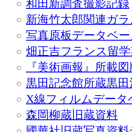
和田新調査撮影記録
新海竹太郎関連ガラ
写真原板データベー
畑正吉フランス留学
『美術画報』所載図
黒田記念館所蔵黒田
X線フィルムデータ
森岡柳蔵旧蔵資料
國華社旧蔵写真資料