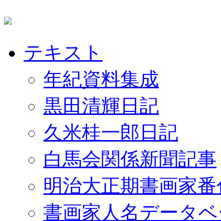
テキスト
年紀資料集成
黒田清輝日記
久米桂一郎日記
白馬会関係新聞記事
明治大正期書画家番
書画家人名データベ