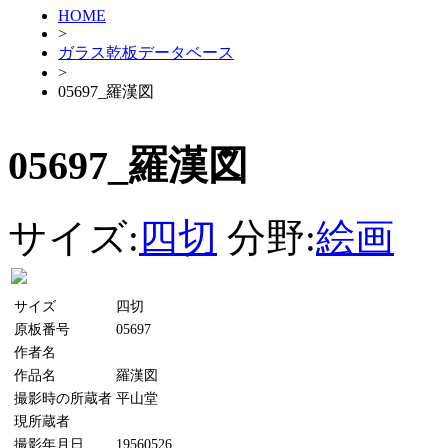
HOME
>
ガラス乾板データベース
>
05697_羅漢図
05697_羅漢図
サイズ:
四切
分野:
絵画
サイズ
四切
原板番号
05697
作者名
作品名
羅漢図
撮影時の所蔵者
平山堂
現所蔵者
撮影年月日
19560526