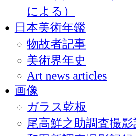
による）
日本美術年鑑
物故者記事
美術界年史
Art news articles
画像
ガラス乾板
尾高鮮之助調査撮影