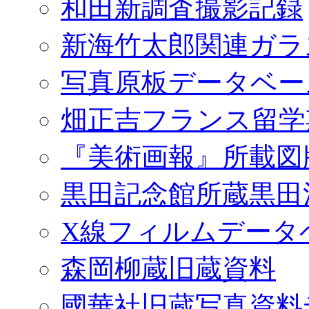
和田新調査撮影記録
新海竹太郎関連ガラ
写真原板データベー
畑正吉フランス留学
『美術画報』所載図
黒田記念館所蔵黒田
X線フィルムデータ
森岡柳蔵旧蔵資料
國華社旧蔵写真資料