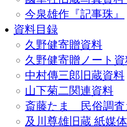
今泉雄作『記事珠』
資料目録
久野健寄贈資料
久野健寄贈ノート資
中村傳三郎旧蔵資料
山下菊二関連資料
斎藤たま 民俗調査
及川尊雄旧蔵 紙媒