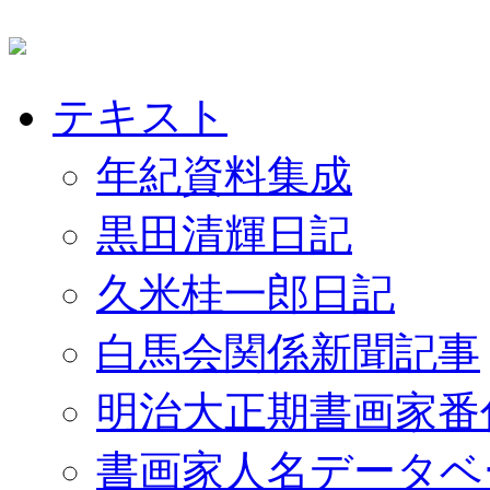
テキスト
年紀資料集成
黒田清輝日記
久米桂一郎日記
白馬会関係新聞記事
明治大正期書画家番
書画家人名データベ