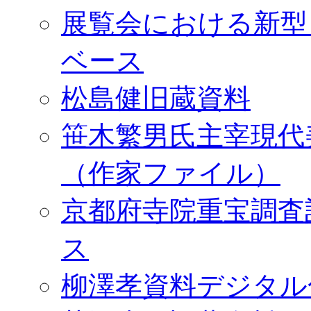
展覧会における新型
ベース
松島健旧蔵資料
笹木繁男氏主宰現代
（作家ファイル）
京都府寺院重宝調査
ス
柳澤孝資料デジタル