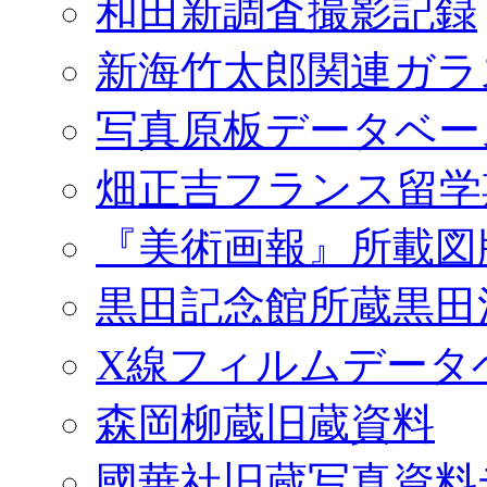
和田新調査撮影記録
新海竹太郎関連ガラ
写真原板データベー
畑正吉フランス留学
『美術画報』所載図
黒田記念館所蔵黒田
X線フィルムデータ
森岡柳蔵旧蔵資料
國華社旧蔵写真資料