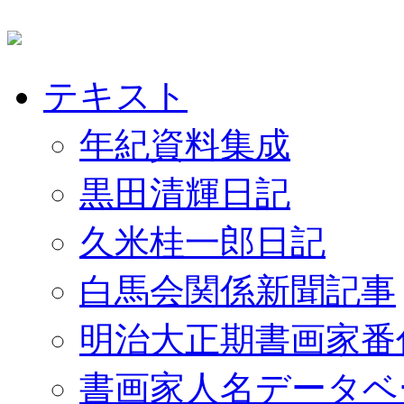
テキスト
年紀資料集成
黒田清輝日記
久米桂一郎日記
白馬会関係新聞記事
明治大正期書画家番
書画家人名データベ