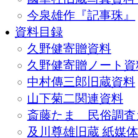
今泉雄作『記事珠』
資料目録
久野健寄贈資料
久野健寄贈ノート資
中村傳三郎旧蔵資料
山下菊二関連資料
斎藤たま 民俗調査
及川尊雄旧蔵 紙媒