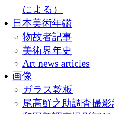
による）
日本美術年鑑
物故者記事
美術界年史
Art news articles
画像
ガラス乾板
尾高鮮之助調査撮影