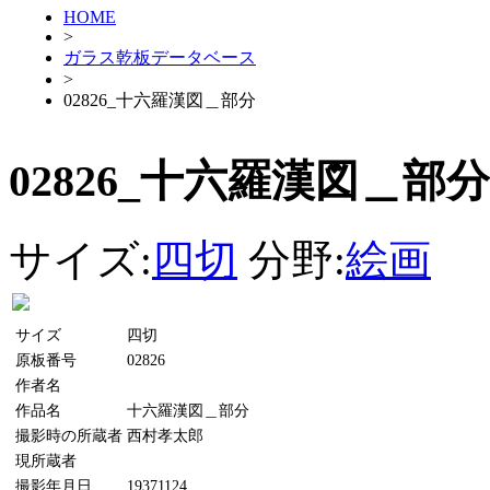
HOME
>
ガラス乾板データベース
>
02826_十六羅漢図＿部分
02826_十六羅漢図＿部分
サイズ:
四切
分野:
絵画
サイズ
四切
原板番号
02826
作者名
作品名
十六羅漢図＿部分
撮影時の所蔵者
西村孝太郎
現所蔵者
撮影年月日
19371124