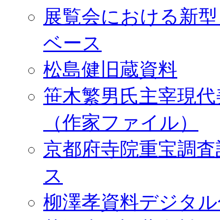
展覧会における新型
ベース
松島健旧蔵資料
笹木繁男氏主宰現代
（作家ファイル）
京都府寺院重宝調査
ス
柳澤孝資料デジタル