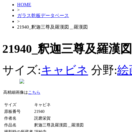
HOME
>
ガラス乾板データベース
>
21940_釈迦三尊及羅漢図＿羅漢図
21940_釈迦三尊及羅漢
サイズ:
キャビネ
分野:
絵
高精細画像は
こちら
サイズ
キャビネ
原板番号
21940
作者名
詫磨栄賀
作品名
釈迦三尊及羅漢図＿羅漢図
撮影時の所蔵者
頂妙寺