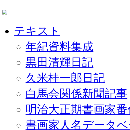
テキスト
年紀資料集成
黒田清輝日記
久米桂一郎日記
白馬会関係新聞記事
明治大正期書画家番
書画家人名データベ