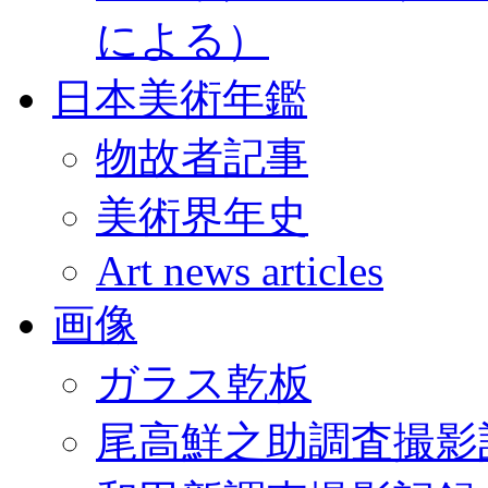
による）
日本美術年鑑
物故者記事
美術界年史
Art news articles
画像
ガラス乾板
尾高鮮之助調査撮影