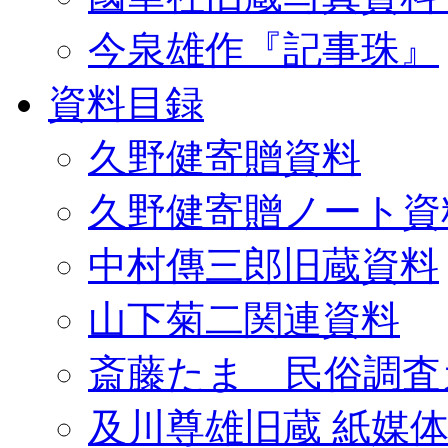
今泉雄作『記事珠』
資料目録
久野健寄贈資料
久野健寄贈ノート資
中村傳三郎旧蔵資料
山下菊二関連資料
斎藤たま 民俗調査
及川尊雄旧蔵 紙媒