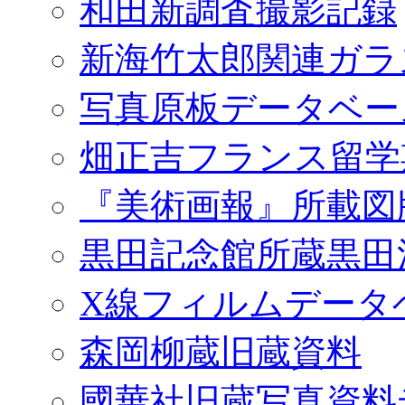
和田新調査撮影記録
新海竹太郎関連ガラ
写真原板データベー
畑正吉フランス留学
『美術画報』所載図
黒田記念館所蔵黒田
X線フィルムデータ
森岡柳蔵旧蔵資料
國華社旧蔵写真資料