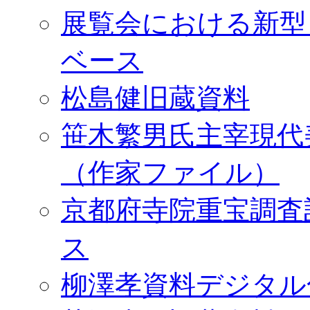
展覧会における新型
ベース
松島健旧蔵資料
笹木繁男氏主宰現代
（作家ファイル）
京都府寺院重宝調査
ス
柳澤孝資料デジタル