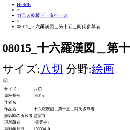
HOME
>
ガラス乾板データベース
>
08015_十六羅漢図＿第十五＿阿氏多尊者
08015_十六羅漢図＿
サイズ:
八切
分野:
絵画
サイズ
八切
原板番号
08015
作者名
作品名
十六羅漢図＿第十五＿阿氏多尊者
撮影時の所蔵者
霊雲寺
現所蔵者
[霊雲寺]
撮影年月日
19300410