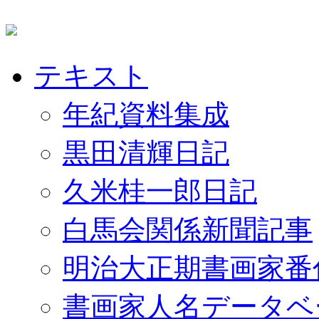
テキスト
年紀資料集成
黒田清輝日記
久米桂一郎日記
白馬会関係新聞記事
明治大正期書画家番
書画家人名データベ