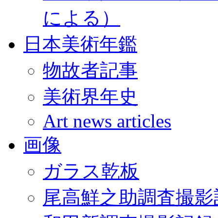
による）
日本美術年鑑
物故者記事
美術界年史
Art news articles
画像
ガラス乾板
尾高鮮之助調査撮影