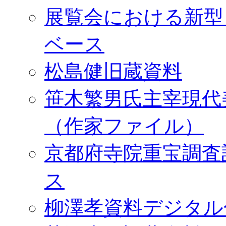
展覧会における新型
ベース
松島健旧蔵資料
笹木繁男氏主宰現代
（作家ファイル）
京都府寺院重宝調査
ス
柳澤孝資料デジタル