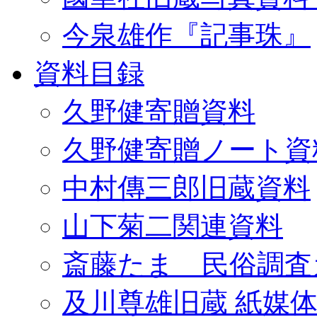
今泉雄作『記事珠』
資料目録
久野健寄贈資料
久野健寄贈ノート資
中村傳三郎旧蔵資料
山下菊二関連資料
斎藤たま 民俗調査
及川尊雄旧蔵 紙媒