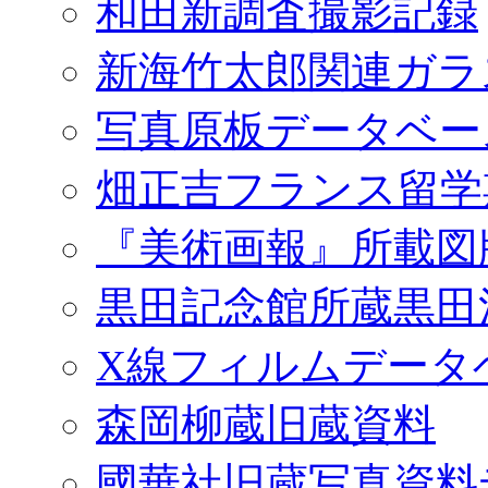
和田新調査撮影記録
新海竹太郎関連ガラ
写真原板データベー
畑正吉フランス留学
『美術画報』所載図
黒田記念館所蔵黒田
X線フィルムデータ
森岡柳蔵旧蔵資料
國華社旧蔵写真資料