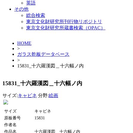
英語
その他
総合検索
東京文化財研究所刊行物リポジトリ
東京文化財研究所蔵書検索（OPAC）
HOME
>
ガラス乾板データベース
>
15831_十六羅漢図＿十六幅ノ内
15831_十六羅漢図＿十六幅ノ内
サイズ:
キャビネ
分野:
絵画
サイズ
キャビネ
原板番号
15831
作者名
作品名
十六羅漢図＿十六幅ノ内