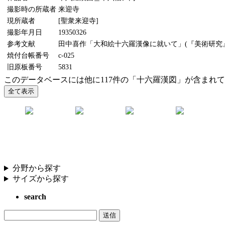
撮影時の所蔵者
来迎寺
現所蔵者
[聖衆来迎寺]
撮影年月日
19350326
参考文献
田中喜作「大和絵十六羅漢像に就いて」(『美術研究』58
焼付台帳番号
c-025
旧原板番号
5831
このデータベースには他に117件の「十六羅漢図」が含まれ
分野から探す
サイズから探す
search