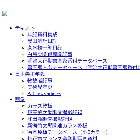
テキスト
年紀資料集成
黒田清輝日記
久米桂一郎日記
白馬会関係新聞記事
明治大正期書画家番付データベース
書画家人名データベース（明治大正期書画家番付
日本美術年鑑
物故者記事
美術界年史
Art news articles
画像
ガラス乾板
尾高鮮之助調査撮影記録
和田新調査撮影記録
新海竹太郎関連ガラス乾板
写真原板データベース（4×5カラー）
畑正吉フランス留学期写真資料