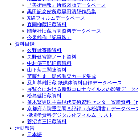
『美術画報』所載図版データベース
黒田記念館所蔵黒田清輝作品集
X線フィルムデータベース
森岡柳蔵旧蔵資料
國華社旧蔵写真資料データベース
今泉雄作『記事珠』
資料目録
久野健寄贈資料
久野健寄贈ノート資料
中村傳三郎旧蔵資料
山下菊二関連資料
斎藤たま 民俗調査カード集成
及川尊雄旧蔵 紙媒体資料目録データベース
展覧会における新型コロナウイルスの影響データ
松島健旧蔵資料
笹木繁男氏主宰現代美術資料センター寄贈資料（
京都府寺院重宝調査記録（赤松調書）データベー
柳澤孝資料デジタル化フィルム_リスト
菅沼貞三旧蔵資料
活動報告
日本語