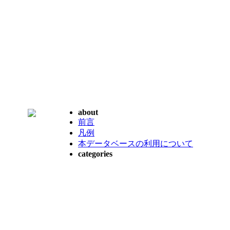
about
前言
凡例
本データベースの利用について
categories