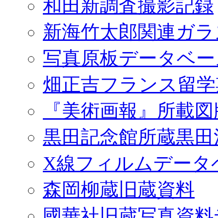
和田新調査撮影記録
新海竹太郎関連ガラ
写真原板データベー
畑正吉フランス留学
『美術画報』所載図
黒田記念館所蔵黒田
X線フィルムデータ
森岡柳蔵旧蔵資料
國華社旧蔵写真資料