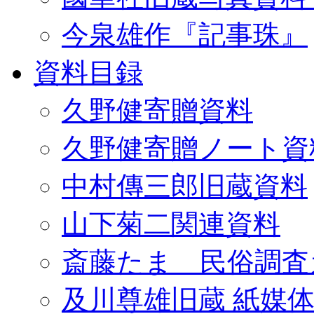
今泉雄作『記事珠』
資料目録
久野健寄贈資料
久野健寄贈ノート資
中村傳三郎旧蔵資料
山下菊二関連資料
斎藤たま 民俗調査
及川尊雄旧蔵 紙媒