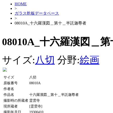
HOME
>
ガラス乾板データベース
>
08010A_十六羅漢図＿第十＿半託迦尊者
08010A_十六羅漢図＿
サイズ:
八切
分野:
絵画
サイズ
八切
原板番号
08010A
作者名
作品名
十六羅漢図＿第十＿半託迦尊者
撮影時の所蔵者
霊雲寺
現所蔵者
[霊雲寺]
撮影年月日
19300410