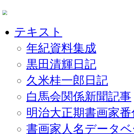
テキスト
年紀資料集成
黒田清輝日記
久米桂一郎日記
白馬会関係新聞記事
明治大正期書画家番
書画家人名データベ