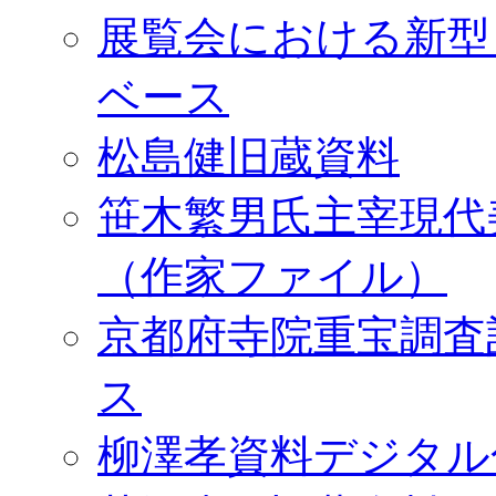
展覧会における新型
ベース
松島健旧蔵資料
笹木繁男氏主宰現代
（作家ファイル）
京都府寺院重宝調査
ス
柳澤孝資料デジタル