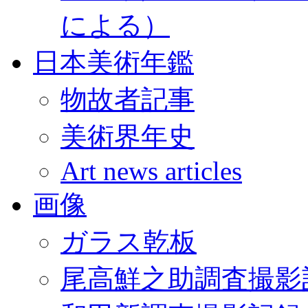
による）
日本美術年鑑
物故者記事
美術界年史
Art news articles
画像
ガラス乾板
尾高鮮之助調査撮影