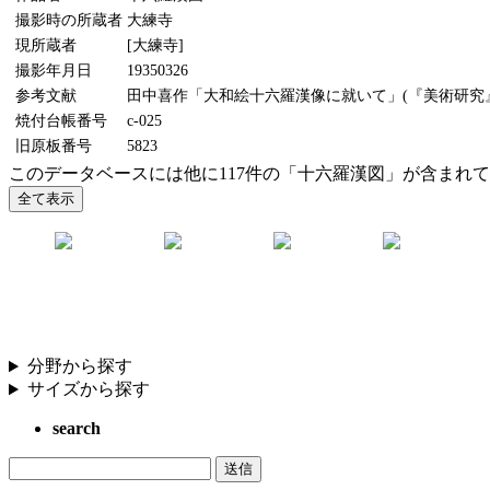
撮影時の所蔵者
大練寺
現所蔵者
[大練寺]
撮影年月日
19350326
参考文献
田中喜作「大和絵十六羅漢像に就いて」(『美術研究』58
焼付台帳番号
c-025
旧原板番号
5823
このデータベースには他に117件の「十六羅漢図」が含まれ
分野から探す
サイズから探す
search