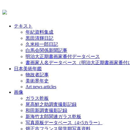
テキスト
年紀資料集成
黒田清輝日記
久米桂一郎日記
白馬会関係新聞記事
明治大正期書画家番付データベース
書画家人名データベース（明治大正期書画家番付
日本美術年鑑
物故者記事
美術界年史
Art news articles
画像
ガラス乾板
尾高鮮之助調査撮影記録
和田新調査撮影記録
新海竹太郎関連ガラス乾板
写真原板データベース（4×5カラー）
畑正吉フランス留学期写真資料