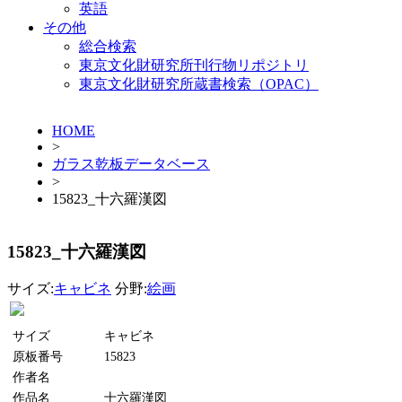
英語
その他
総合検索
東京文化財研究所刊行物リポジトリ
東京文化財研究所蔵書検索（OPAC）
HOME
>
ガラス乾板データベース
>
15823_十六羅漢図
15823_十六羅漢図
サイズ:
キャビネ
分野:
絵画
サイズ
キャビネ
原板番号
15823
作者名
作品名
十六羅漢図