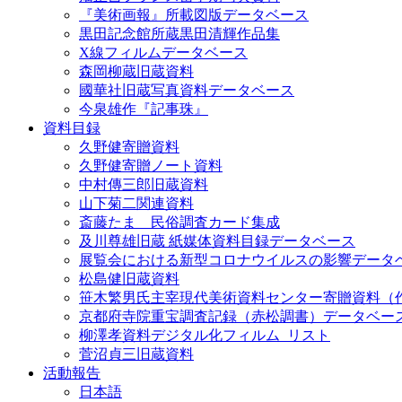
『美術画報』所載図版データベース
黒田記念館所蔵黒田清輝作品集
X線フィルムデータベース
森岡柳蔵旧蔵資料
國華社旧蔵写真資料データベース
今泉雄作『記事珠』
資料目録
久野健寄贈資料
久野健寄贈ノート資料
中村傳三郎旧蔵資料
山下菊二関連資料
斎藤たま 民俗調査カード集成
及川尊雄旧蔵 紙媒体資料目録データベース
展覧会における新型コロナウイルスの影響データ
松島健旧蔵資料
笹木繁男氏主宰現代美術資料センター寄贈資料（
京都府寺院重宝調査記録（赤松調書）データベー
柳澤孝資料デジタル化フィルム_リスト
菅沼貞三旧蔵資料
活動報告
日本語