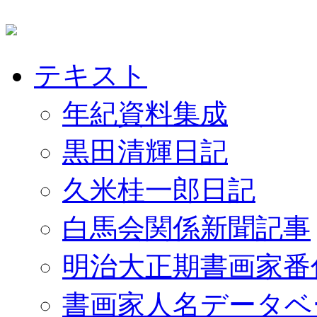
テキスト
年紀資料集成
黒田清輝日記
久米桂一郎日記
白馬会関係新聞記事
明治大正期書画家番
書画家人名データベ