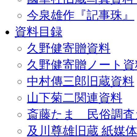
今泉雄作『記事珠』
資料目録
久野健寄贈資料
久野健寄贈ノート資
中村傳三郎旧蔵資料
山下菊二関連資料
斎藤たま 民俗調査
及川尊雄旧蔵 紙媒