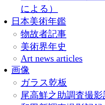
による）
日本美術年鑑
物故者記事
美術界年史
Art news articles
画像
ガラス乾板
尾高鮮之助調査撮影