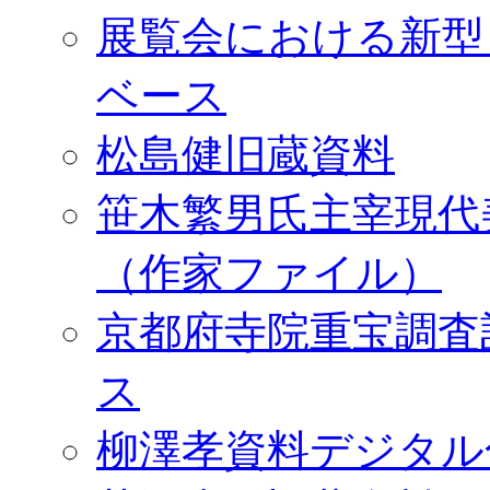
展覧会における新型
ベース
松島健旧蔵資料
笹木繁男氏主宰現代
（作家ファイル）
京都府寺院重宝調査
ス
柳澤孝資料デジタル