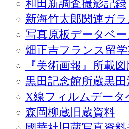
和田新調査撮影記録
新海竹太郎関連ガラ
写真原板データベー
畑正吉フランス留学
『美術画報』所載図
黒田記念館所蔵黒田
X線フィルムデータ
森岡柳蔵旧蔵資料
國華社旧蔵写真資料